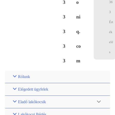
3
o
36
3
3
ni
Ért
3
q.
ék
elé
3
co
s
3
m
Rólunk
Elégedett ügyfelek
Eladó lakókocsik
Lakókocsi Bérlés