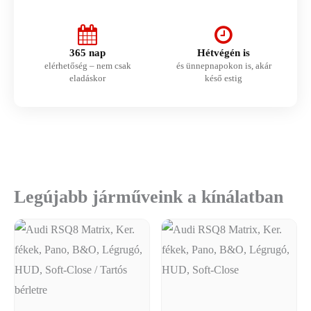
365 nap
Hétvégén is
elérhetőség – nem csak
és ünnepnapokon is, akár
eladáskor
késő estig
Legújabb járműveink a kínálatban