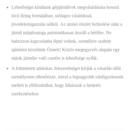
Lehetőséget kínálunk gépjárművek megvásárlására hosszú
távú lízing formájában, utólagos vásárlással,
jövedelemigazolás nélkül. Az utolsó részlet befizetése után a
jármű tulajdonjoga automatikusan átszáll a bérlőre. Ne
habozzon kapcsolatba lépni velünk, személyre szabott
ajánlatot készítünk Önnek! Közös megegyezés alapján egy
másik járműre való cserére is lehetősége nyílik.
A feltüntetett adatokat, felszereltséget kérjük a vásarlás előtt
személyesen ellenőrizze, mivel a legnagyobb odafigyelesunk
mellett is ellőfordulhat, hogy hibázunk a hirdetés
szerkeztésekor.