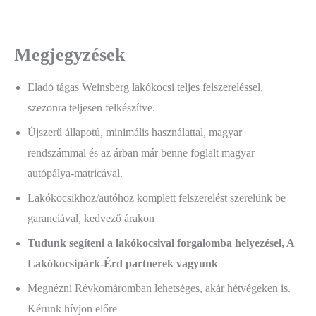
Megjegyzések
Eladó tágas Weinsberg lakókocsi teljes felszereléssel,
szezonra teljesen felkészítve.
Újszerű állapotú, minimális használattal, magyar
rendszámmal és az árban már benne foglalt magyar
autópálya-matricával.
Lakókocsikhoz/autóhoz komplett felszerelést szerelünk be
garanciával, kedvező árakon
Tudunk segíteni a lakókocsival forgalomba helyezésel, A
Lakókocsipárk-Érd partnerek vagyunk
Megnézni Révkomáromban lehetséges, akár hétvégeken is.
Kérunk hívjon előre