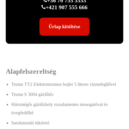
+36 70 753 3333
+421 907 555 666
Űrlap kitöltése
Alapfelszereltség
Truma TT2 Elektromosmos bojler 5 literes vízmelegítővel
Truma S 3004 gázfűtés
Háromégős gáztűzhely rozsdamentes mosogatóval és
üvegfedéllel
Sarokmosdó tükörrel