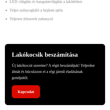
LED világítás és hangulatvilágítás a lakótérben
Teljes szúnyogháló a bejárati ajtón
Teljesen felszerelt zuhanyzó
Lakókocsik beszámítása
Új lakókocsit szeretne? A régit beszámítjuk! Teljesítse
álmát és búcsúzzon el a régi jármű eladásának
gondjaitól.
Kapcsolat