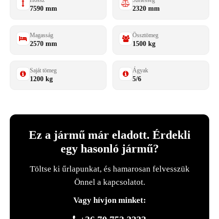
Hossz
Szélesség
7590 mm
2320 mm
Magasság
Össztömeg
2570 mm
1500 kg
Saját tömeg
Ágyak
1200 kg
5/6
Ez a jármű már eladott. Érdekli
egy hasonló jármű?
Töltse ki űrlapunkat, és hamarosan felvesszük
Önnel a kapcsolatot.
Vagy hívjon minket: