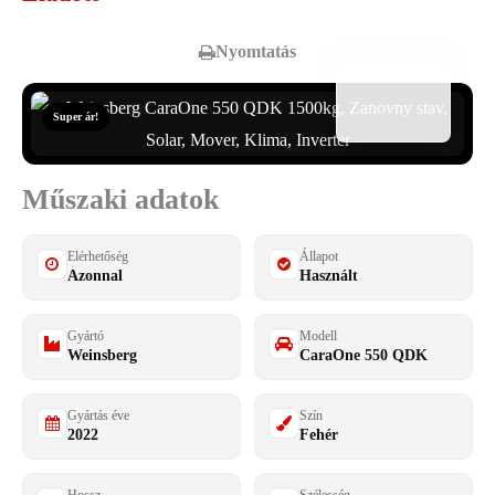
Nyomtatás
Super ár!
Műszaki adatok
Elérhetőség
Állapot
Azonnal
Használt
Gyártó
Modell
Weinsberg
CaraOne 550 QDK
Gyártás éve
Szín
2022
Fehér