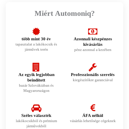
Miért Automoniq?
több mint 30 év
Azonnali készpénzes
tapasztalat a lakókocsik és
kivásárlás
járművek terén
pénz azonnal a kezében
Az egyik legjobban
Professzionális szerelés
beindított
kiegészítőkre garanciával
bazár Szlovákiában és
Magyarországon
Széles választék
ÁFA nélkül
lakókocsikból és prémium
vásárlás lehetősége cégeknek
járművekből