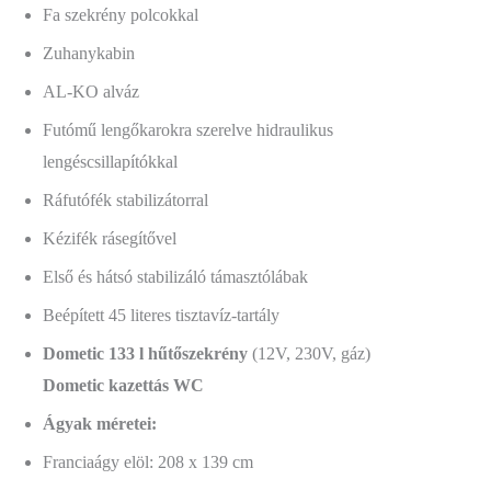
Fa szekrény polcokkal
Zuhanykabin
AL-KO alváz
Futómű lengőkarokra szerelve hidraulikus
lengéscsillapítókkal
Ráfutófék stabilizátorral
Kézifék rásegítővel
Első és hátsó stabilizáló támasztólábak
Beépített 45 literes tisztavíz-tartály
Dometic 133 l hűtőszekrény
(12V, 230V, gáz)
Dometic kazettás WC
Ágyak méretei:
Franciaágy elöl: 208 x 139 cm