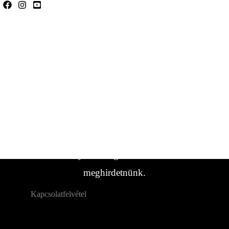
Ha bármilyen kérdése van, forduljon hozzánk
bizalommal.
Ha nem találta meg a keresett
lakókocsi/jármű típust, forduljon hozzánk.
Gyakran vannak olyan járműveink,
amelyeket még nem sikerült
meghirdetnünk.
Kapcsolatfelvétel