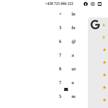
Skip
+421 904 333 555
+420 725 666 222
to
+
in
content
4.
3
fo
9
6
@
★
7
a
★
0
ut
★
7
o
★
5
m
★