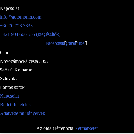
Kapcsolat
info@automoniq.com
+36 70 753 3333
+421 904 666 555 (kiegészítők)
Facebook
Instagram
Youtube
Cím
Novozámocká cesta 3057
945 01 Komárno
Szlovákia
Fontos sorok
Kapcsolat
Bérleti feltételek
Adatvédelmi irányelvek
Az oldalt létrehozta
Netmarketer