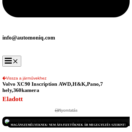
info@automoniq.com
Vissza a járművekhez
Volvo XC90 Inscription AWD,H&K,Pano,7
hely,360kamera
Eladott
Nyomtatás
MAGÁNSZEMÉLYEKNEK/ NEM ÁFA FIZETŐKNEK ÁR MEGEGYEZÉS SZERINT!