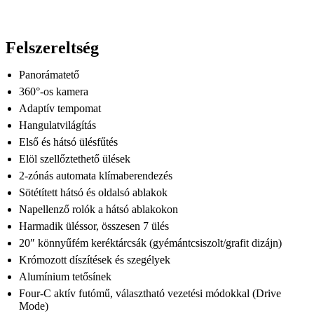
Felszereltség
Panorámatető
360°-os kamera
Adaptív tempomat
Hangulatvilágítás
Első és hátsó ülésfűtés
Elöl szellőztethető ülések
2-zónás automata klímaberendezés
Sötétített hátsó és oldalsó ablakok
Napellenző rolók a hátsó ablakokon
Harmadik üléssor, összesen 7 ülés
20″ könnyűfém keréktárcsák (gyémántcsiszolt/grafit dizájn)
Krómozott díszítések és szegélyek
Alumínium tetősínek
Four-C aktív futómű, választható vezetési módokkal (Drive
Mode)