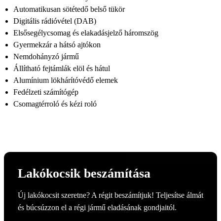
Automatikusan sötétedő belső tükör
Digitális rádióvétel (DAB)
Elsősegélycsomag és elakadásjelző háromszög
Gyermekzár a hátsó ajtókon
Nemdohányzó jármű
Állítható fejtámlák elöl és hátul
Alumínium lökhárítóvédő elemek
Fedélzeti számítógép
Csomagtérroló és kézi roló
Lakókocsik beszámítása
Új lakókocsit szeretne? A régit beszámítjuk! Teljesítse álmát
és búcsúzzon el a régi jármű eladásának gondjaitól.