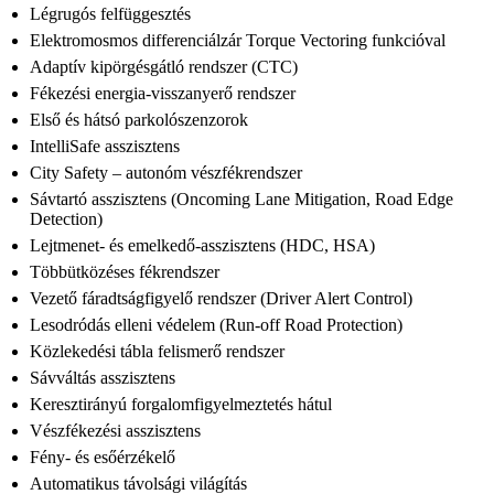
Légrugós felfüggesztés
Elektromosmos differenciálzár Torque Vectoring funkcióval
Adaptív kipörgésgátló rendszer (CTC)
Fékezési energia-visszanyerő rendszer
Első és hátsó parkolószenzorok
IntelliSafe asszisztens
City Safety – autonóm vészfékrendszer
Sávtartó asszisztens (Oncoming Lane Mitigation, Road Edge
Detection)
Lejtmenet- és emelkedő-asszisztens (HDC, HSA)
Többütközéses fékrendszer
Vezető fáradtságfigyelő rendszer (Driver Alert Control)
Lesodródás elleni védelem (Run-off Road Protection)
Közlekedési tábla felismerő rendszer
Sávváltás asszisztens
Keresztirányú forgalomfigyelmeztetés hátul
Vészfékezési asszisztens
Fény- és esőérzékelő
Automatikus távolsági világítás