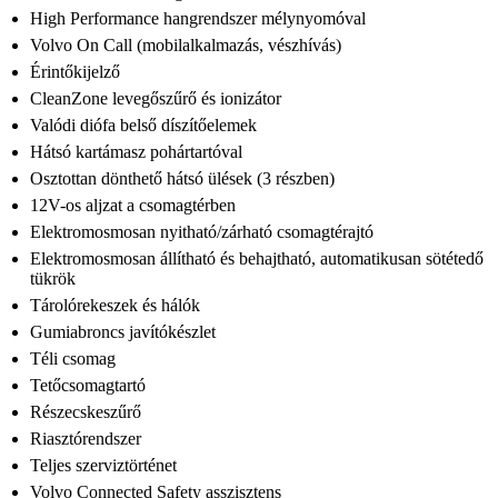
High Performance hangrendszer mélynyomóval
Volvo On Call (mobilalkalmazás, vészhívás)
Érintőkijelző
CleanZone levegőszűrő és ionizátor
Valódi diófa belső díszítőelemek
Hátsó kartámasz pohártartóval
Osztottan dönthető hátsó ülések (3 részben)
12V-os aljzat a csomagtérben
Elektromosmosan nyitható/zárható csomagtérajtó
Elektromosmosan állítható és behajtható, automatikusan sötétedő
tükrök
Tárolórekeszek és hálók
Gumiabroncs javítókészlet
Téli csomag
Tetőcsomagtartó
Részecskeszűrő
Riasztórendszer
Teljes szerviztörténet
Volvo Connected Safety asszisztens