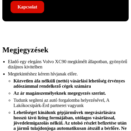
Kapcsolat
Megjegyzések
Eladó egy elegáns Volvo XC90 megkímélt állapotban, gyönyörű
dizájnos kivitelben
Megtekintéshez kérem hívjanak előre.
Közvetlen áfa nélküli (nettó) vásárlási lehetőség érvényes
adószámmal rendelkező cégek számára
Az ár magánszemélyeknek megegyezés szerint.
Tudunk segíteni az autó forgalomba helyezésével, A
Lakókocsipárk-Érd partnerei vagyunk
Lehetőséget kínálunk gépjárművek megvásárlására
hosszú távú lízing formájában, utólagos vásárlással,
jövedelemigazolás nélkül. Az utolsó részlet befizetése után
a jármű tulajdonjoga automatikusan átszáll a bérlőre. Ne