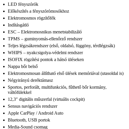
LED fényszórók
Előkészítés a fényszórómosókhoz
Elektromosmos rögzítőfék
Indításgátló
ESC – Elektromosnikus menetstabilizáló
TPMS – guminyomás-ellenőrző rendszer
Teljes légzsákrendszer (első, oldalsó, függöny, térdlégzsák)
WHIPS – nyakcsigolya-védelmi rendszer
ISOFIX rögzítési pontok a hátsó üléseken
Nappa bőr belső
Elektromosmosan állítható első ülések memóriával (utasoldal is)
Négyirányú deréktámasz
Sportos, perforált, multifunkciós, fűthető bőr kormány,
váltófülekkel
12,3″ digitális műszerfal (virtuális cockpit)
Sensus navigációs rendszer
Apple CarPlay / Android Auto
Bluetooth, USB portok
Media-Sound csomag