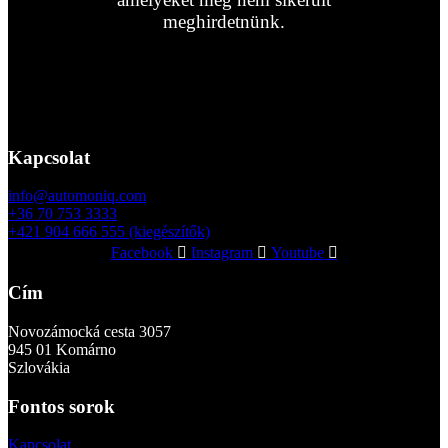
meghirdetnünk.
Kapcsolatfelvétel
Kapcsolat
info@automoniq.com
+36 70 753 3333
+421 904 666 555 (kiegészítők)
Facebook
Instagram
Youtube
Cím
Novozámocká cesta 3057
945 01 Komárno
Szlovákia
Fontos sorok
Kapcsolat