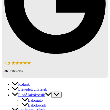
4.9 ★★★★★
363 Értékelés
Rólunk
Elégedett ügyfelek
Eladó lakókocsik
Lakóauto
Lakókocsik