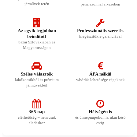
járművek terén
pénz azonnal a kezében
Az egyik legjobban
Professzionális szerelés
beindított
kiegészítőkre garanciával
bazár Szlovákiában és
Magyarországon
Széles választék
ÁFA nélkül
lakókocsikból és prémium
vásárlás lehetősége cégeknek
járművekből
365 nap
Hétvégén is
elérhetőség – nem csak
és ünnepnapokon is, akár késő
eladáskor
estig