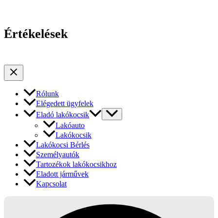
Értékelések
Rólunk
Elégedett ügyfelek
Eladó lakókocsik
Lakóauto
Lakókocsik
Lakókocsi Bérlés
Személyautók
Tartozékok lakókocsikhoz
Eladott járművek
Kapcsolat