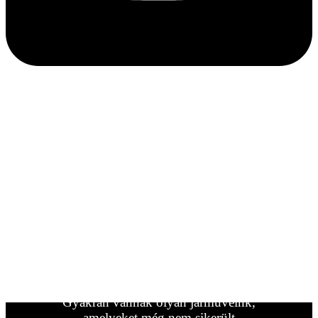
Ha bármilyen kérdése van,
forduljon hozzánk
bizalommal.
Ha nem találta meg a keresett
lakókocsi/jármű típust, forduljon
hozzánk.
Gyakran vannak olyan járműveink,
amelyeket még nem sikerült