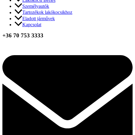
Lakókocsi Bérlés
Személyautók
Tartozékok lakókocsikhoz
Eladott járművek
Kapcsolat
+36 70 753 3333