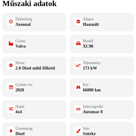
Műszaki adatok
Elérhetőség
Állapot
Azonnal
Használt
Gyártó
Modell
Volvo
XC90
Motor
Teljesítmény
2.0 Dízel mild-Hibrid
173 kW
Gyártás éve
Km
2020
66000 km
Hajtás
Sebességváltó
4x4
Automat 8
Üzemanyag
Szín
Dízel
Szürke