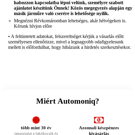
habozzon kapcsolatba lépni velünk, személyre szabott
ajánlatot készítünk Önnek! Közös megegyezés alapján egy
másik járműre való cserére is lehetősége nyílik.
Megnézni Révkomáromban lehetséges, akár hétvégeken is.
Kérunk hívjon előre
•
A feltüntetett adatokat, felszereltséget kérjük a vásarlás előtt
személyesen ellenőrizze, mivel a legnagyobb odafigyelesunk
mellett is előfordulhat, hogy hibázunk a hirdetés szerkesztésekor.
Miért Automoniq?
több mint 30 év
Azonnali készpénzes
tapasztalat a lakókocsik és
kivásárlás