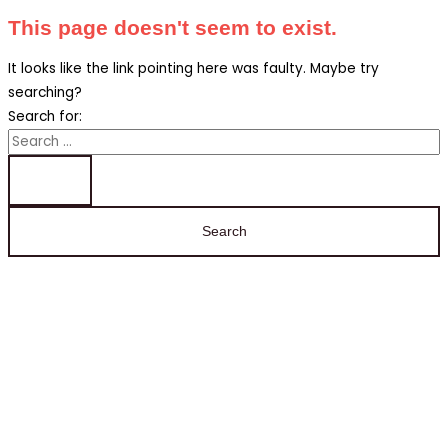
This page doesn't seem to exist.
It looks like the link pointing here was faulty. Maybe try
searching?
Search for:
Ha bármilyen kérdése van,
forduljon hozzánk bizalommal.