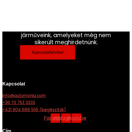
Ha nem találta meg a keresett
lakókocsi/jármű típust, forduljon
hozzánk.
Gyakran vannak olyan
járműveink, amelyeket még nem
sikerült meghirdetnünk.
Kapcsolatfelvétel
Kapcsolat
info@automoniq.com
+36 70 753 3333
+421 904 666 555 (kiegészítők)
Facebook
Instagram
Youtube
Cím