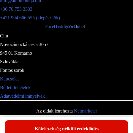
info@automoniq.com
+36 70 753 3333
+421 904 666 555 (kiegészítők)
Facebook
Instagram
Youtube
Cím
Novozámocká cesta 3057
945 01 Komárno
Szlovákia
Fontos sorok
Kapcsolat
Bérleti feltételek
Adatvédelmi irányelvek
Az oldalt létrehozta
Netmarketer
Kötelezettség nélküli érdeklődés