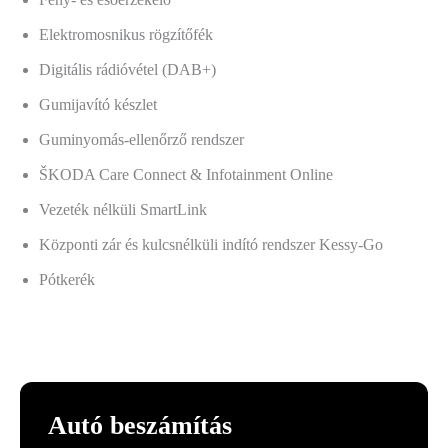
Elektromosnikus rögzítőfék
Digitális rádióvétel (DAB+)
Gumijavító készlet
Guminyomás-ellenőrző rendszer
ŠKODA Care Connect & Infotainment Online
Vezeték nélküli SmartLink
Központi zár és kulcsnélküli indító rendszer Kessy-Go
Pótkerék
Autó beszámítás