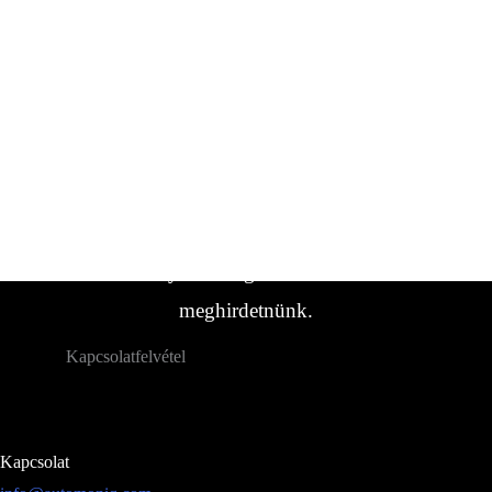
Ha bármilyen kérdése van, forduljon hozzánk
bizalommal.
Ha nem találta meg a keresett
lakókocsi/jármű típust, forduljon hozzánk.
Gyakran vannak olyan járműveink,
amelyeket még nem sikerült
meghirdetnünk.
Kapcsolatfelvétel
Kapcsolat