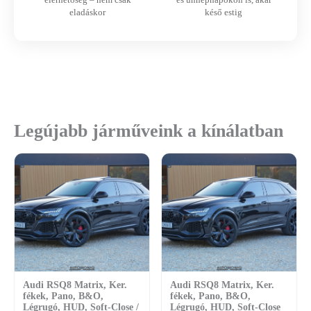
eladáskor
késő estig
Legújabb járműveink a kínálatban
Audi RSQ8 Matrix, Ker.
Audi RSQ8 Matrix, Ker.
fékek, Pano, B&O,
fékek, Pano, B&O,
Légrugó, HUD, Soft-Close /
Légrugó, HUD, Soft-Close