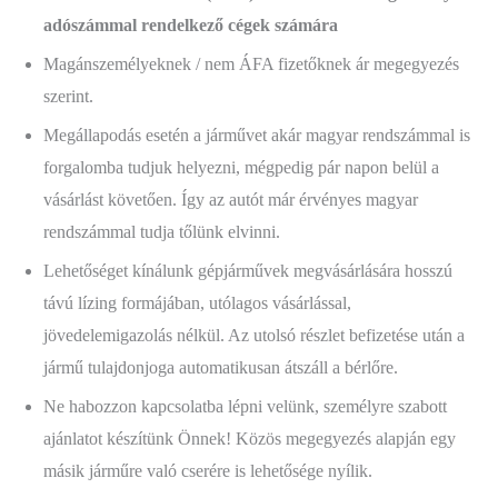
adószámmal rendelkező cégek számára
Magánszemélyeknek / nem ÁFA fizetőknek ár megegyezés
szerint.
Megállapodás esetén a járművet akár magyar rendszámmal is
forgalomba tudjuk helyezni, mégpedig pár napon belül a
vásárlást követően. Így az autót már érvényes magyar
rendszámmal tudja tőlünk elvinni.
Lehetőséget kínálunk gépjárművek megvásárlására hosszú
távú lízing formájában, utólagos vásárlással,
jövedelemigazolás nélkül. Az utolsó részlet befizetése után a
jármű tulajdonjoga automatikusan átszáll a bérlőre.
Ne habozzon kapcsolatba lépni velünk, személyre szabott
ajánlatot készítünk Önnek! Közös megegyezés alapján egy
másik járműre való cserére is lehetősége nyílik.