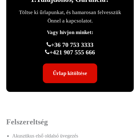
Töltse ki űrlapunkat, és hamarosan felvesszük
Önnel a kapcsolatot.
Vagy hívjon minket:
+36 70 753 3333
+421 907 555 666
Űrlap kitöltése
Felszereltség
Akusztikus első oldalsó üvegezés