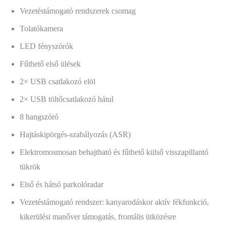
Vezetéstámogató rendszerek csomag
Tolatókamera
LED fényszórók
Fűthető első ülések
2× USB csatlakozó elöl
2× USB töltőcsatlakozó hátul
8 hangszóró
Hajtáskipörgés-szabályozás (ASR)
Elektromosmosan behajtható és fűthető külső visszapillantó
tükrök
Első és hátsó parkolóradar
Vezetéstámogató rendszer: kanyarodáskor aktív fékfunkció,
kikerülési manőver támogatás, frontális ütközésre