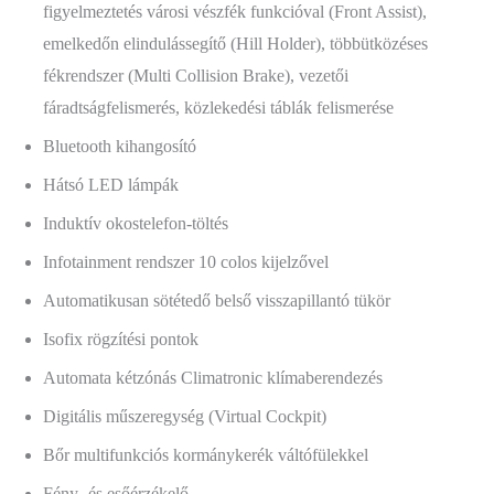
figyelmeztetés városi vészfék funkcióval (Front Assist),
emelkedőn elindulássegítő (Hill Holder), többütközéses
fékrendszer (Multi Collision Brake), vezetői
fáradtságfelismerés, közlekedési táblák felismerése
Bluetooth kihangosító
Hátsó LED lámpák
Induktív okostelefon-töltés
Infotainment rendszer 10 colos kijelzővel
Automatikusan sötétedő belső visszapillantó tükör
Isofix rögzítési pontok
Automata kétzónás Climatronic klímaberendezés
Digitális műszeregység (Virtual Cockpit)
Bőr multifunkciós kormánykerék váltófülekkel
Fény- és esőérzékelő