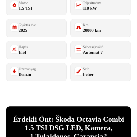
Motor
Teljesítmény
1.5 TSI
110 kW
Gyártás éve
Km
2025
20000 km
Hajtás
Sebességváltó
Elöl
Automat 7
Üzemanyag
Szín
Benzin
Fehér
Érdekli Önt: Škoda Octavia Combi
1.5 TSI DSG LED, Kamera,
1.Tulajdonos, Garancia?