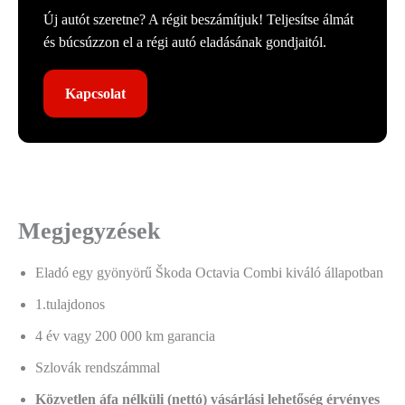
Új autót szeretne? A régit beszámítjuk! Teljesítse álmát
és búcsúzzon el a régi autó eladásának gondjaitól.
Kapcsolat
Megjegyzések
Eladó egy gyönyörű Škoda Octavia Combi kiváló állapotban
1.tulajdonos
4 év vagy 200 000 km garancia
Szlovák rendszámmal
Közvetlen áfa nélküli (nettó) vásárlási lehetőség érvényes