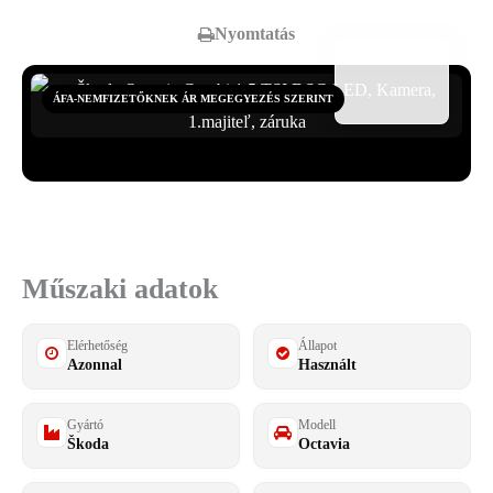
Nyomtatás
ÁFA-NEMFIZETŐKNEK ÁR MEGEGYEZÉS SZERINT
Összes fotó megtekintése
25
Műszaki adatok
Elérhetőség
Állapot
Azonnal
Használt
Gyártó
Modell
Škoda
Octavia