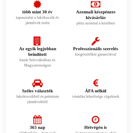
több mint 30 év
Azonnali készpénzes
tapasztalat a lakókocsik és
kivásárlás
járművek terén
pénz azonnal a kezében
Az egyik legjobban
Professzionális szerelés
beindított
kiegészítőkre garanciával
bazár Szlovákiában és
Magyarországon
Széles választék
ÁFA nélkül
lakókocsikból és prémium
vásárlás lehetősége cégeknek
járművekből
365 nap
Hétvégén is
elérhetőség – nem csak
és ünnepnapokon is, akár