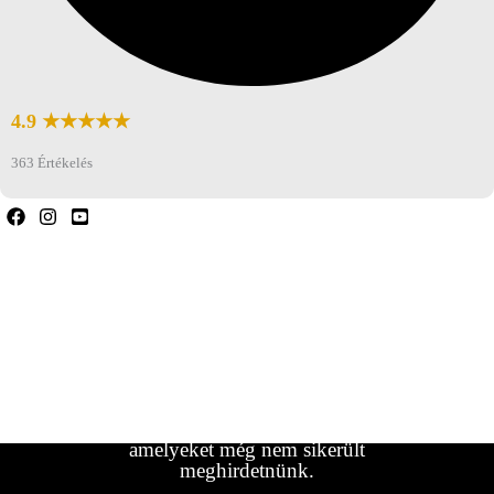
4.9 ★★★★★
363 Értékelés
Ha bármilyen kérdése van, forduljon hozzánk
bizalommal.
Ha nem találta meg a keresett
lakókocsi/jármű típust, forduljon hozzánk.
Gyakran vannak olyan járműveink,
amelyeket még nem sikerült
meghirdetnünk.