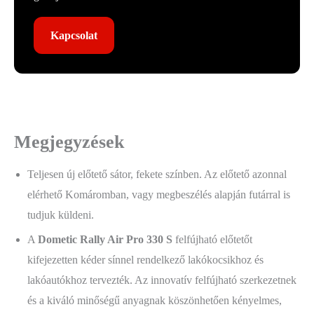
Kapcsolat
Megjegyzések
Teljesen új előtető sátor, fekete színben. Az előtető azonnal
elérhető Komáromban, vagy megbeszélés alapján futárral is
tudjuk küldeni.
A
Dometic Rally Air Pro 330 S
felfújható előtetőt
kifejezetten kéder sínnel rendelkező lakókocsikhoz és
lakóautókhoz tervezték. Az innovatív felfújható szerkezetnek
és a kiváló minőségű anyagnak köszönhetően kényelmes,