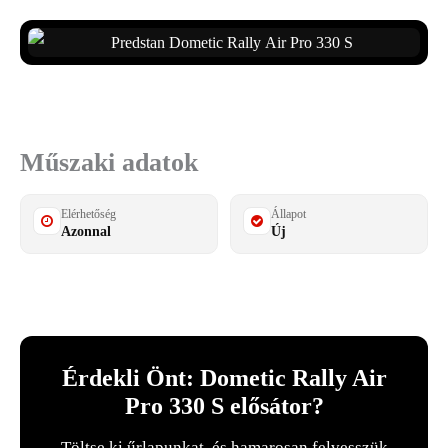
Műszaki adatok
Elérhetőség
Állapot
Azonnal
Új
Érdekli Önt: Dometic Rally Air
Pro 330 S elősátor?
Töltse ki űrlapunkat, és hamarosan felvesszük