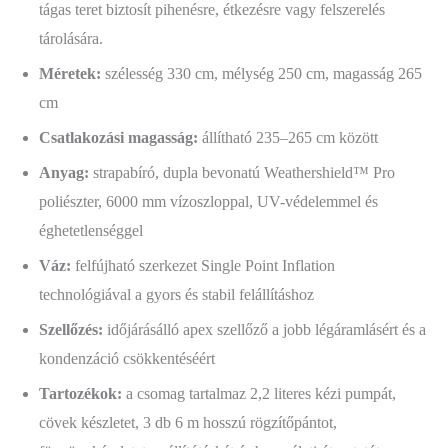
tágas teret biztosít pihenésre, étkezésre vagy felszerelés
tárolására.
Méretek:
szélesség 330 cm, mélység 250 cm, magasság 265
cm
Csatlakozási magasság:
állítható 235–265 cm között
Anyag:
strapabíró, dupla bevonatú Weathershield™ Pro
poliészter, 6000 mm vízoszloppal, UV-védelemmel és
éghetetlenséggel
Váz:
felfújható szerkezet Single Point Inflation
technológiával a gyors és stabil felállításhoz
Szellőzés:
időjárásálló apex szellőző a jobb légáramlásért és a
kondenzáció csökkentéséért
Tartozékok:
a csomag tartalmaz 2,2 literes kézi pumpát,
cövek készletet, 3 db 6 m hosszú rögzítőpántot,