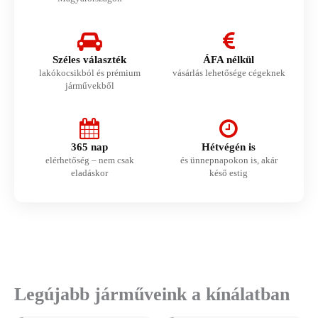
Széles választék
ÁFA nélkül
lakókocsikból és prémium
vásárlás lehetősége cégeknek
járművekből
365 nap
Hétvégén is
elérhetőség – nem csak
és ünnepnapokon is, akár
eladáskor
késő estig
Legújabb járműveink a kínálatban