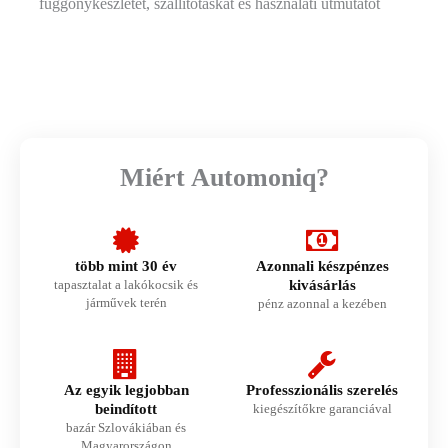
függönykészletet, szállítótáskát és használati útmutatót
Miért Automoniq?
több mint 30 év
Azonnali készpénzes
tapasztalat a lakókocsik és
kivásárlás
járművek terén
pénz azonnal a kezében
Az egyik legjobban
Professzionális szerelés
beindított
kiegészítőkre garanciával
bazár Szlovákiában és
Magyarországon