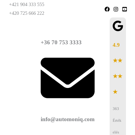
+421 904 333 555
+420 725 666 222
+36 70 753 3333
4.9
★★
★★
★
363
info@automoniq.com
Érték
elés