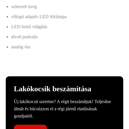
színezett üveg
villogó adaptív LED féklámpa
LED belső világítás
távoli parkolás
analóg óra
Lakókocsik beszámítása
Új lakókocsit szeretne? A régit beszámítjuk! Teljesítse
álmát és búcsúzzon el a régi jármű eladásának
gondjaitól.