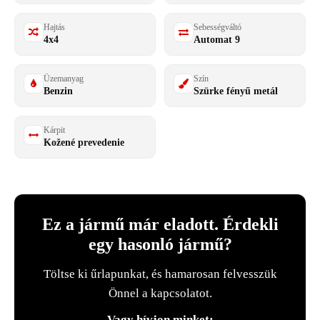
Hajtás
Sebességváltó
4x4
Automat 9
Üzemanyag
Szín
Benzin
Szürke fényű metál
Kárpit
Kožené prevedenie
Ez a jármű már eladott. Érdekli
egy hasonló jármű?
Töltse ki űrlapunkat, és hamarosan felvesszük
Önnel a kapcsolatot.
Vagy hívjon minket: