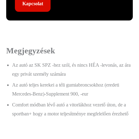
Kapcsolat
Megjegyzések
Az autó az SK SPZ -hez szól, és nincs HÉA -levonás, az ára
egy privát személy számára
Az autó teljes kerekei a téli gumiabroncsokhoz (eredeti
Mercedes-Benz)-Supplement 900, -eur
Comfort módban lévő autó a vitorlákhoz vezető úton, de a
sportban+ hogy a motor teljesítménye megfelelően érezhető