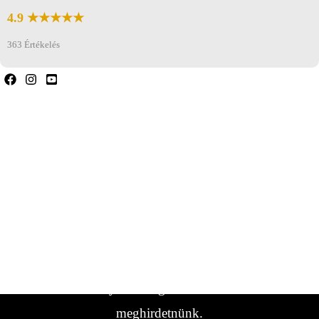
4.9 ★★★★★
363 Értékelés
Ha bármilyen kérdése van, forduljon hozzánk
bizalommal.
Ha nem találta meg a keresett
lakókocsi/jármű típust, forduljon hozzánk.
Gyakran vannak olyan járműveink,
amelyeket még nem sikerült
meghirdetnünk.