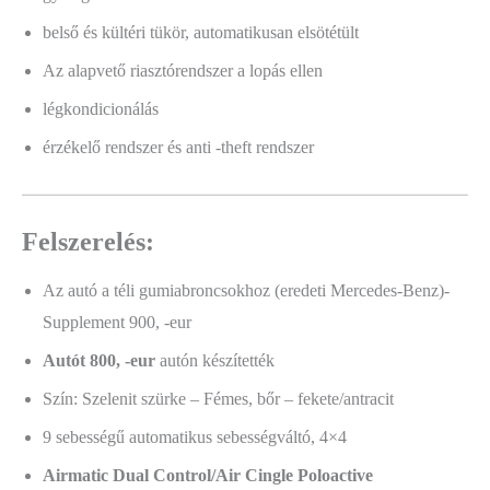
belső és kültéri tükör, automatikusan elsötétült
Az alapvető riasztórendszer a lopás ellen
légkondicionálás
érzékelő rendszer és anti -theft rendszer
Felszerelés:
Az autó a téli gumiabroncsokhoz (eredeti Mercedes-Benz)-
Supplement 900, -eur
Autót 800, -eur
autón készítették
Szín: Szelenit szürke – Fémes, bőr – fekete/antracit
9 sebességű automatikus sebességváltó, 4×4
Airmatic Dual Control/Air Cingle Poloactive