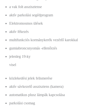
a vak folt asszisztense
aktív parkolási segédprogram
Elektromosmos ülések
aktív fékezés
multifunkciós kormánykerék vezérlő karokkal
gumiabroncsnyomás -ellenőrzés
jelenleg 19-ky
visel
közlekedési jelek felismerése
aktív sávkezelő asszisztens (kamera)
automatikus plusz lámpák kapcsolása
parkolási csomag