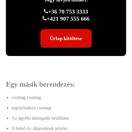
+36 70 753 3333
+421 907 555 666
Űrlap kitöltése
Egy másik berendezés:
csomag csomag
ergonómikus csomag
Az ágyéki támogatás beállítása
A hátsó öv állapotának jelzése