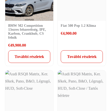
BMW M2 Competition
Fiat 500 Pop 1.2 Klíma
13ezres felszereltség, IPE,
€
4,900.00
Karbon, Crankhub, CS
felnik
€
49,900.00
További részletek
További részletek