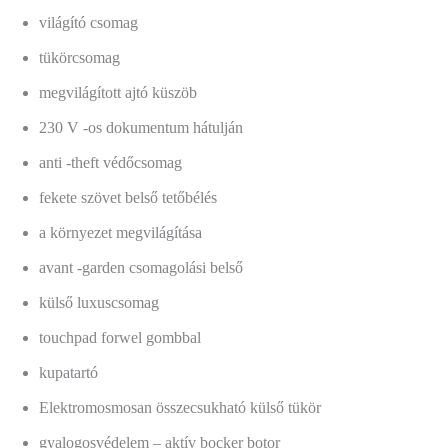
világító csomag
tükörcsomag
megvilágított ajtó küszöb
230 V -os dokumentum hátulján
anti -theft védőcsomag
fekete szövet belső tetőbélés
a környezet megvilágítása
avant -garden csomagolási belső
külső luxuscsomag
touchpad forwel gombbal
kupatartó
Elektromosmosan összecsukható külső tükör
gyalogosvédelem – aktív bocker botor