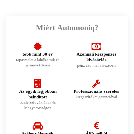
Miért Automoniq?
több mint 30 év
Azonnali készpénzes
tapasztalat a lakókocsik és
kivásárlás
járművek terén
pénz azonnal a kezében
Az egyik legjobban
Professzionális szerelés
beindított
kiegészítőkre garanciával
bazár Szlovákiában és
Magyarországon
Széles választék
ÁFA nélkül