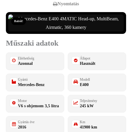
Nyomtatás
Balról!
Műszaki adatok
Elérhetőség
Állapot
Azonnal
Használt
Gyártó
Modell
Mercedes-Benz
E400
Motor
Teljesítmény
V6 s objemom 3,5 litra
245 kW
Gyártás éve
Km
2016
41900 km