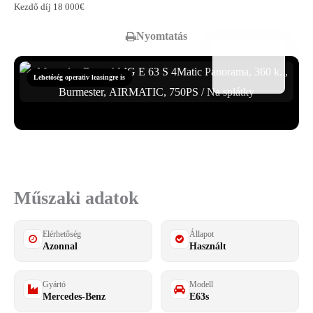
Kezdő díj 18 000€
Nyomtatás
Lehetóség operativ leasingre is
Összes fotó megtekintése
38
Műszaki adatok
Elérhetőség
Állapot
Azonnal
Használt
Gyártó
Modell
Mercedes-Benz
E63s