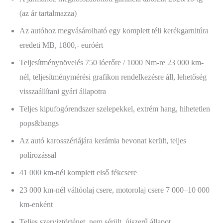
(az ár tartalmazza)
Az autóhoz megvásárolható egy komplett téli kerékgarnitúra
eredeti MB, 1800,- euróért
Teljesítménynövelés 750 lóerőre / 1000 Nm-re 23 000 km-
nél, teljesítménymérési grafikon rendelkezésre áll, lehetőség
visszaállítani gyári állapotra
Teljes kipufogórendszer szelepekkel, extrém hang, hihetetlen
pops&bangs
Az autó karosszériájára kerámia bevonat került, teljes
polírozással
41 000 km-nél komplett első fékcsere
23 000 km-nél váltóolaj csere, motorolaj csere 7 000–10 000
km-enként
Teljes szerviztörténet, nem sérült, újszerű állapot