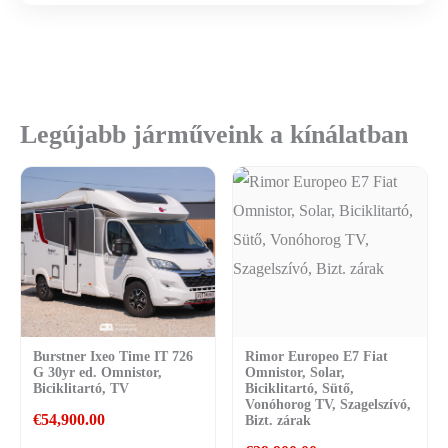
Legújabb járműveink a kínálatban
Burstner Ixeo Time IT 726
Rimor Europeo E7 Fiat
G 30yr ed. Omnistor,
Omnistor, Solar,
Biciklitartó, TV
Biciklitartó, Sütő,
Vonóhorog TV, Szagelszívó,
€
54,900.00
Bizt. zárak