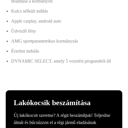
beállítása a kormányon
Kulcs nélküli indítás
Apple carplay, android auto
Üdvözlő fény
AMG sportparametrikus kormányzás
Érzelmi indulás
DYNAMIC SELECT, amely 5 vezetési programból áll
Lakókocsik beszámítása
Új lakókocsit szeretne? A régit beszámítjuk! Teljesítse
álmát és búcsúzzon el a régi jármű eladásának