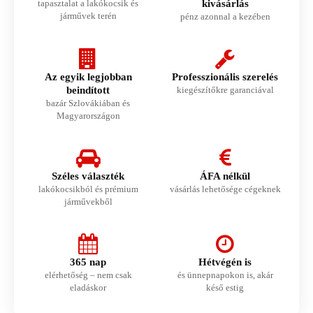
tapasztalat a lakókocsik és
kivásárlás
járművek terén
pénz azonnal a kezében
Az egyik legjobban
Professzionális szerelés
beindított
kiegészítőkre garanciával
bazár Szlovákiában és
Magyarországon
Széles választék
ÁFA nélkül
lakókocsikból és prémium
vásárlás lehetősége cégeknek
járművekből
365 nap
Hétvégén is
elérhetőség – nem csak
és ünnepnapokon is, akár
eladáskor
késő estig