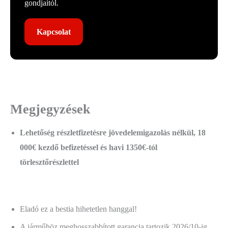
gondjaitól.
Kapcsolat
Megjegyzések
Lehetőség részletfizetésre jövedelemigazolás nélkül, 18
000€ kezdő befizetéssel és havi 1350€-tól
törlesztőrészlettel
Eladó ez a bestia hihetetlen hanggal!
A járműhöz meghosszabbított garancia tartozik 2026/10-ig