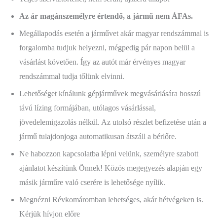
Az ár magánszemélyre értendő, a jármű nem ÁFAs.
Megállapodás esetén a járművet akár magyar rendszámmal is
forgalomba tudjuk helyezni, mégpedig pár napon belül a
vásárlást követően. Így az autót már érvényes magyar
rendszámmal tudja tőlünk elvinni.
Lehetőséget kínálunk gépjárművek megvásárlására hosszú
távú lízing formájában, utólagos vásárlással,
jövedelemigazolás nélkül. Az utolsó részlet befizetése után a
jármű tulajdonjoga automatikusan átszáll a bérlőre.
Ne habozzon kapcsolatba lépni velünk, személyre szabott
ajánlatot készítünk Önnek! Közös megegyezés alapján egy
másik járműre való cserére is lehetősége nyílik.
Megnézni Révkomáromban lehetséges, akár hétvégeken is.
Kérjük hívjon előre