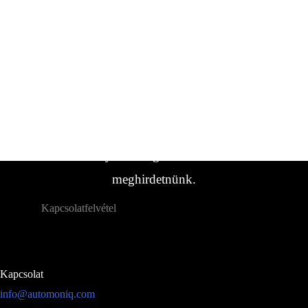
Ha bármilyen kérdése van, forduljon hozzánk
bizalommal.
Ha nem találta meg a keresett
lakókocsi/jármű típust, forduljon hozzánk.
Gyakran vannak olyan járműveink,
amelyeket még nem sikerült
meghirdetnünk.
Kapcsolatfelvétel
Kapcsolat
info@automoniq.com