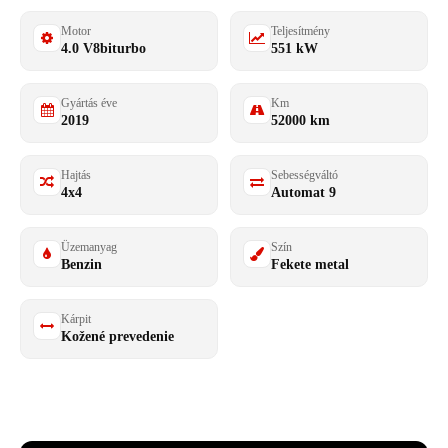
Motor
Teljesítmény
4.0 V8biturbo
551 kW
Gyártás éve
Km
2019
52000 km
Hajtás
Sebességváltó
4x4
Automat 9
Üzemanyag
Szín
Benzin
Fekete metal
Kárpit
Kožené prevedenie