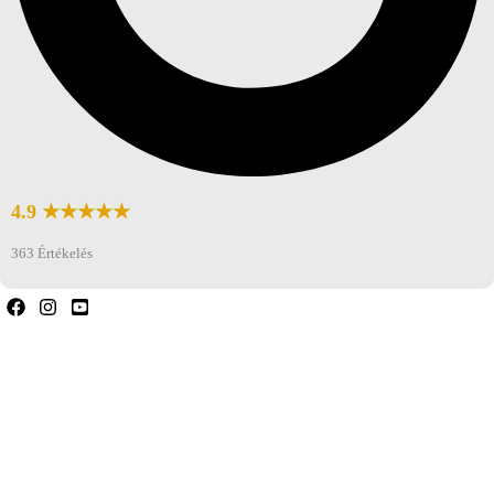
4.9 ★★★★★
363 Értékelés
Ha bármilyen kérdése van, forduljon hozzánk
bizalommal.