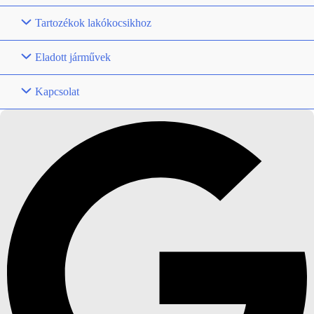
Tartozékok lakókocsikhoz
Eladott járművek
Kapcsolat