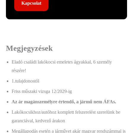
Kapcsolat
Megjegyzések
Eladó családi lakókocsi emeletes ágyakkal, 6 személy
részére!
1.tulajdonostól
Friss műszaki vizsga 12/2029-ig
Az ár magánszemélyre értendő, a jármű nem ÁFAs.
Lakókocsikhoz/autóhoz komplett felszerelést szerelünk be
garanciával, kedvező árakon
Megállapodás esetén a járművet akár magyar rendszámmal is