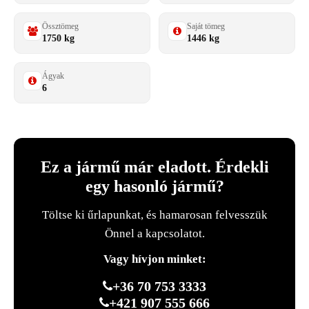
Össztömeg
Saját tömeg
1750 kg
1446 kg
Ágyak
6
Ez a jármű már eladott. Érdekli
egy hasonló jármű?
Töltse ki űrlapunkat, és hamarosan felvesszük
Önnel a kapcsolatot.
Vagy hívjon minket:
+36 70 753 3333
+421 907 555 666