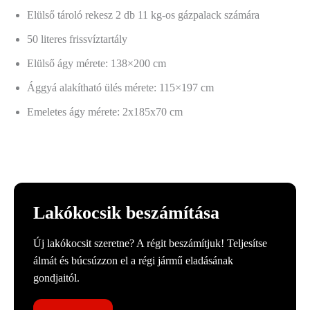
Elülső tároló rekesz 2 db 11 kg-os gázpalack számára
50 literes frissvíztartály
Elülső ágy mérete: 138×200 cm
Ággyá alakítható ülés mérete: 115×197 cm
Emeletes ágy mérete: 2x185x70 cm
Lakókocsik beszámítása
Új lakókocsit szeretne? A régit beszámítjuk! Teljesítse
álmát és búcsúzzon el a régi jármű eladásának
gondjaitól.