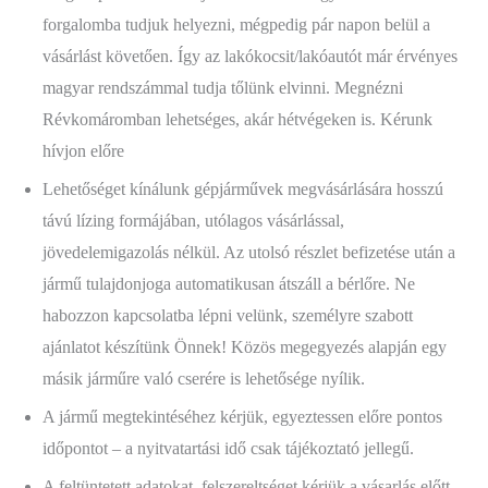
forgalomba tudjuk helyezni, mégpedig pár napon belül a
vásárlást követően. Így az lakókocsit/lakóautót már érvényes
magyar rendszámmal tudja tőlünk elvinni. Megnézni
Révkomáromban lehetséges, akár hétvégeken is. Kérunk
hívjon előre
Lehetőséget kínálunk gépjárművek megvásárlására hosszú
távú lízing formájában, utólagos vásárlással,
jövedelemigazolás nélkül. Az utolsó részlet befizetése után a
jármű tulajdonjoga automatikusan átszáll a bérlőre. Ne
habozzon kapcsolatba lépni velünk, személyre szabott
ajánlatot készítünk Önnek! Közös megegyezés alapján egy
másik járműre való cserére is lehetősége nyílik.
A jármű megtekintéséhez kérjük, egyeztessen előre pontos
időpontot – a nyitvatartási idő csak tájékoztató jellegű.
A feltüntetett adatokat, felszereltséget kérjük a vásarlás előtt