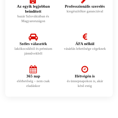
Az egyik legjobban
Professzionális szerelés
beindított
kiegészítőkre garanciával
bazár Szlovákiában és
Magyarországon
Széles választék
ÁFA nélkül
lakókocsikból és prémium
vásárlás lehetősége cégeknek
járművekből
365 nap
Hétvégén is
elérhetőség – nem csak
és ünnepnapokon is, akár
eladáskor
késő estig