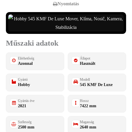
Nyomtatás
Műszaki adatok
Elérhetőség
Állapot
Azonnal
Használt
Gyártó
Modell
Hobby
545 KMF De Luxe
Gyártás éve
Hossz
2021
7422 mm
Szélesség
Magasság
2500 mm
2640 mm