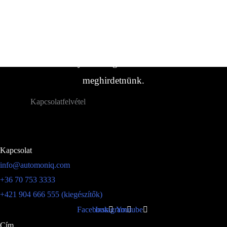
Ha nem találta meg a keresett
lakókocsi/jármű típust, forduljon hozzánk.
Gyakran vannak olyan járműveink,
amelyeket még nem sikerült
meghirdetnünk.
Kapcsolatfelvétel
Kapcsolat
info@automoniq.com
+36 70 753 3333
+421 904 666 555 (kiegészítők)
Facebook
Instagram
Youtube
Cím