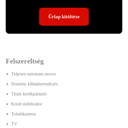
Űrlap kitöltése
Felszereltség
Teljesen automata mover
Dometic klímaberendezés
Thule kerékpártartó
Knott stabilizátor
Tolatókamera
TV