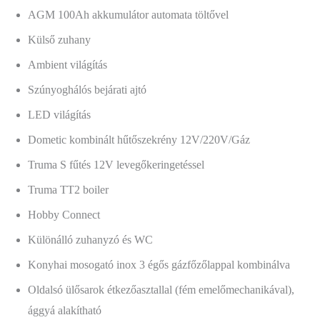
AGM 100Ah akkumulátor automata töltővel
Külső zuhany
Ambient világítás
Szúnyoghálós bejárati ajtó
LED világítás
Dometic kombinált hűtőszekrény 12V/220V/Gáz
Truma S fűtés 12V levegőkeringetéssel
Truma TT2 boiler
Hobby Connect
Különálló zuhanyzó és WC
Konyhai mosogató inox 3 égős gázfőzőlappal kombinálva
Oldalsó ülősarok étkezőasztallal (fém emelőmechanikával),
ággyá alakítható