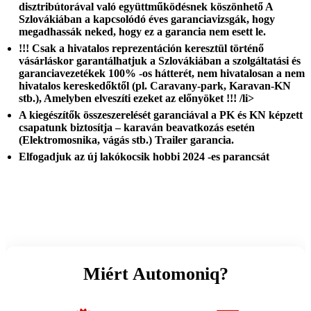
disztribútorával való együttműködésnek köszönhető A
Szlovákiában a kapcsolódó éves garanciavizsgák, hogy
megadhassák neked, hogy ez a garancia nem esett le.
!!! Csak a hivatalos reprezentáción keresztül történő
vásárláskor garantálhatjuk a Szlovákiában a szolgáltatási és
garanciavezetékek 100% -os hátterét, nem hivatalosan a nem
hivatalos kereskedőktől (pl. Caravany-park, Karavan-KN
stb.), Amelyben elveszíti ezeket az előnyöket !!! /li>
A kiegészítők összeszerelését garanciával a PK és KN képzett
csapatunk biztosítja – karaván beavatkozás esetén
(Elektromosnika, vágás stb.) Trailer garancia.
Elfogadjuk az új lakókocsik hobbi 2024 -es parancsát
Miért Automoniq?