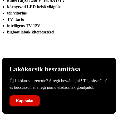
kültéri aljzat 230 V -ra, SAT/TV
környezeti LED belső világítás
téli vitorlás
TV -tartó
intelligens TV 12V
bigfoot lábak kiterjesztései
Lakókocsik beszámítása
Új lakókocsit szeretne? A régit beszámítjuk! Teljesítse álmát
és búcsúzzon el a régi jármű eladásának gondjaitól.
Kapcsolat