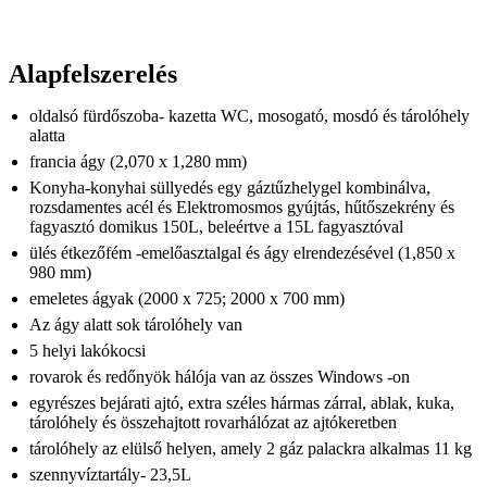
Alapfelszerelés
oldalsó fürdőszoba- kazetta WC, mosogató, mosdó és tárolóhely
alatta
francia ágy (2,070 x 1,280 mm)
Konyha-konyhai süllyedés egy gáztűzhelygel kombinálva,
rozsdamentes acél és Elektromosmos gyújtás, hűtőszekrény és
fagyasztó domikus 150L, ​​beleértve a 15L fagyasztóval
ülés étkezőfém -emelőasztalgal és ágy elrendezésével (1,850 x
980 mm)
emeletes ágyak (2000 x 725; 2000 x 700 mm)
Az ágy alatt sok tárolóhely van
5 helyi lakókocsi
rovarok és redőnyök hálója van az összes Windows -on
egyrészes bejárati ajtó, extra széles hármas zárral, ablak, kuka,
tárolóhely és összehajtott rovarhálózat az ajtókeretben
tárolóhely az elülső helyen, amely 2 gáz palackra alkalmas 11 kg
szennyvíztartály- 23,5L