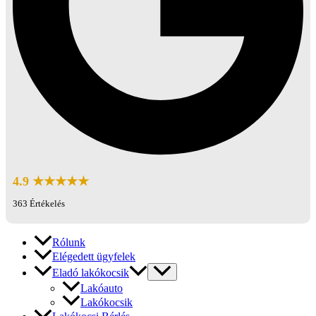
4.9 ★★★★★
363 Értékelés
Rólunk
Elégedett ügyfelek
Eladó lakókocsik
Lakóauto
Lakókocsik