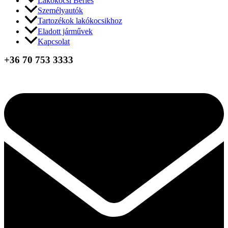
Lakókocsi Bérlés
Személyautók
Tartozékok lakókocsikhoz
Eladott járművek
Kapcsolat
+36 70 753 3333