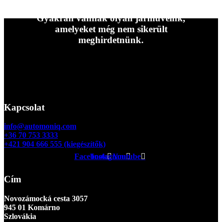
hozzánk.
Gyakran vannak olyan járműveink,
amelyeket még nem sikerült
meghirdetnünk.
Kapcsolatfelvétel
Kapcsolat
info@automoniq.com
+36 70 753 3333
+421 904 666 555 (kiegészítők)
Facebook
Instagram
Youtube
Cím
Novozámocká cesta 3057
945 01 Komárno
Szlovákia