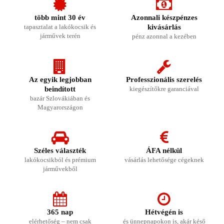
több mint 30 év
Azonnali készpénzes
tapasztalat a lakókocsik és
kivásárlás
járművek terén
pénz azonnal a kezében
Az egyik legjobban
Professzionális szerelés
beindított
kiegészítőkre garanciával
bazár Szlovákiában és
Magyarországon
Széles választék
ÁFA nélkül
lakókocsikból és prémium
vásárlás lehetősége cégeknek
járművekből
365 nap
Hétvégén is
elérhetőség – nem csak
és ünnepnapokon is, akár késő