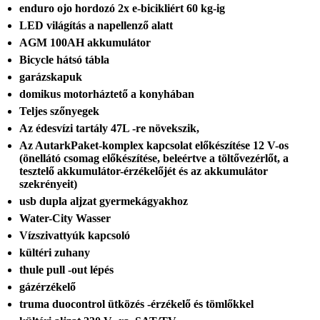
enduro ojo hordozó 2x e-bicikliért 60 kg-ig
LED világítás a napellenző alatt
AGM 100AH ​​akkumulátor
Bicycle hátsó tábla
garázskapuk
domikus motorháztető a konyhában
Teljes szőnyegek
Az édesvízi tartály 47L -re növekszik,
Az AutarkPaket-komplex kapcsolat előkészítése 12 V-os
(önellátó csomag előkészítése, beleértve a töltővezérlőt, a
tesztelő akkumulátor-érzékelőjét és az akkumulátor
szekrényeit)
usb dupla aljzat gyermekágyakhoz
Water-City Wasser
Vízszivattyúk kapcsoló
kültéri zuhany
thule pull -out lépés
gázérzékelő
truma duocontrol ütközés -érzékelő és tömlőkkel