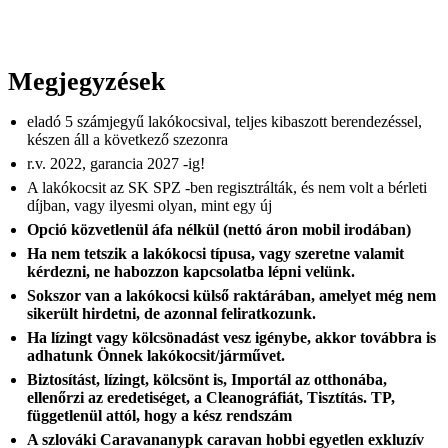
Megjegyzések
eladó 5 számjegyű lakókocsival, teljes kibaszott berendezéssel,
készen áll a következő szezonra
r.v. 2022, garancia 2027 -ig!
A lakókocsit az SK SPZ -ben regisztrálták, és nem volt a bérleti
díjban, vagy ilyesmi olyan, mint egy új
Opció közvetlenül áfa nélkül (nettó áron mobil irodában)
Ha nem tetszik a lakókocsi típusa, vagy szeretne valamit
kérdezni, ne habozzon kapcsolatba lépni velünk.
Sokszor van a lakókocsi külső raktárában, amelyet még nem
sikerült hirdetni, de azonnal feliratkozunk.
Ha lízingt vagy kölcsönadást vesz igénybe, akkor továbbra is
adhatunk Önnek lakókocsit/járművet.
Biztosítást, lízingt, kölcsönt is,
Importál az otthonába,
ellenőrzi az eredetiséget, a Cleanográfiát, Tisztítás. TP,
függetlenül attól, hogy a kész rendszám
A szlováki Caravananypk caravan hobbi egyetlen exkluzív