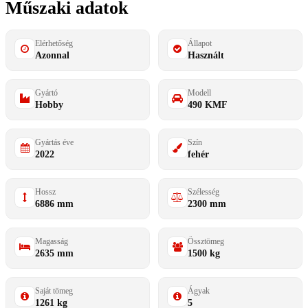
Műszaki adatok
Elérhetőség
Állapot
Azonnal
Használt
Gyártó
Modell
Hobby
490 KMF
Gyártás éve
Szín
2022
fehér
Hossz
Szélesség
6886 mm
2300 mm
Magasság
Össztömeg
2635 mm
1500 kg
Saját tömeg
Ágyak
1261 kg
5