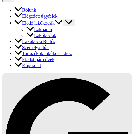
Rólunk
Elégedett ügyfelek
Eladó lakókocsik
Lakóauto
Lakókocsik
Lakókocsi Bérlés
Személyautók
Tartozékok lakókocsikhoz
Eladott járművek
Kapcsolat