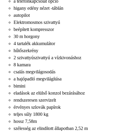
a telefonkapcsolat opció
higany edény nézet -táblán
autopilot
Elektromosmos szivattyú
beépített kompresszor
30 m horgony
4 tartalék akkumulátor
hűtőszekrény
2 szivattyúszivattyú a vízkivonáshoz
8 kamara
csalás megvilágosodás
a hajópadló megvilágítása
bimini
eladások az elülső konzol bezárásához
rendszeresen szervizelt
érvényes szlovák papírok
teljes súly 1800 kg
hossz 7,58m
szélesség az elindított állapotban 2,52 m