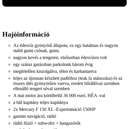
Hajóinformáció
Az édesvíz gyönyörű állapota, ez egy hatalmas és nagyon
stabil gumi csónak, gumi,
nagyon kevés a tengeren, elsősorban édesvízen volt
egy száraz garázsban parkolunk három évig
megfelelően kiszolgálva, télen és karbantartva
teljes az újonnan készített padlóhoz (teak fa utánozása) és az
összes ülés gyönyörűen varrva, eredeti bőrállóval szemben
ellenálló tengeri sóval szemben
A mai motor ára körülbelül 36 000 euró, HÉA -val
a híd kapitány teljes kapitánya
2x Mercury F 150 XL -Expermináció 150HP
garmin navigáció, rádió
rádió fúzió + subwofer + hangszórók