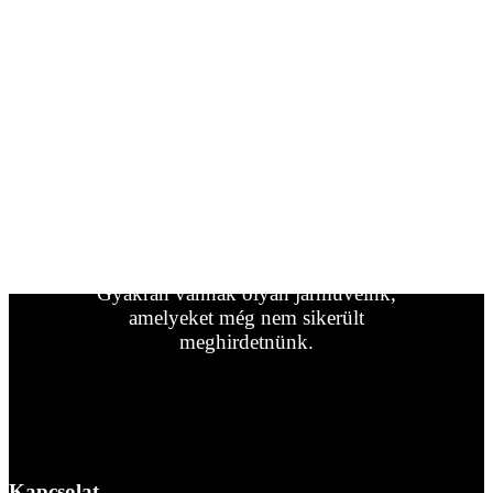
Ha bármilyen kérdése van,
forduljon hozzánk
bizalommal.
Ha nem találta meg a keresett
lakókocsi/jármű típust, forduljon
hozzánk.
Gyakran vannak olyan járműveink,
amelyeket még nem sikerült
meghirdetnünk.
Kapcsolatfelvétel
Kapcsolat