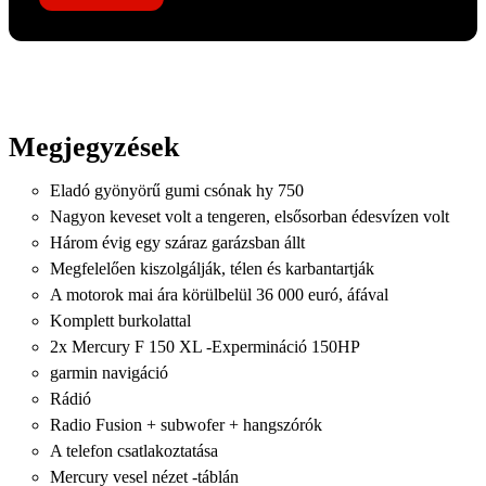
Megjegyzések
Eladó gyönyörű gumi csónak hy 750
Nagyon keveset volt a tengeren, elsősorban édesvízen volt
Három évig egy száraz garázsban állt
Megfelelően kiszolgálják, télen és karbantartják
A motorok mai ára körülbelül 36 000 euró, áfával
Komplett burkolattal
2x Mercury F 150 XL -Expermináció 150HP
garmin navigáció
Rádió
Radio Fusion + subwofer + hangszórók
A telefon csatlakoztatása
Mercury vesel nézet -táblán