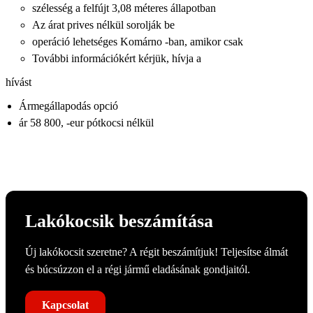
szélesség a felfújt 3,08 méteres állapotban
Az árat prives nélkül sorolják be
operáció lehetséges Komárno -ban, amikor csak
További információkért kérjük, hívja a
hívást
Ármegállapodás opció
ár 58 800, -eur pótkocsi nélkül
Lakókocsik beszámítása
Új lakókocsit szeretne? A régit beszámítjuk! Teljesítse álmát
és búcsúzzon el a régi jármű eladásának gondjaitól.
Kapcsolat