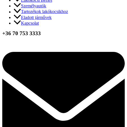
Lakókocsi Bérlés
Személyautók
Tartozékok lakókocsikhoz
Eladott járművek
Kapcsolat
+36 70 753 3333