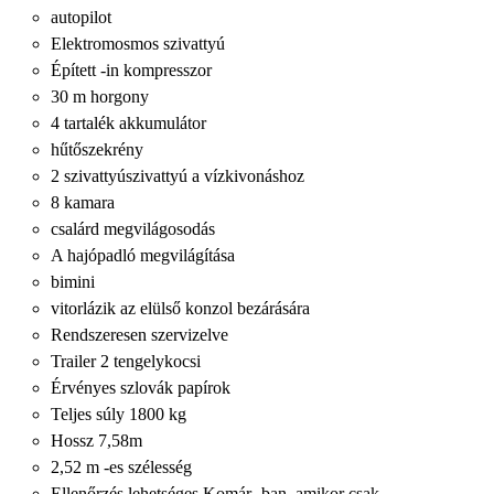
autopilot
Elektromosmos szivattyú
Épített -in kompresszor
30 m horgony
4 tartalék akkumulátor
hűtőszekrény
2 szivattyúszivattyú a vízkivonáshoz
8 kamara
csalárd megvilágosodás
A hajópadló megvilágítása
bimini
vitorlázik az elülső konzol bezárására
Rendszeresen szervizelve
Trailer 2 tengelykocsi
Érvényes szlovák papírok
Teljes súly 1800 kg
Hossz 7,58m
2,52 m -es szélesség
Ellenőrzés lehetséges Komár -ban, amikor csak