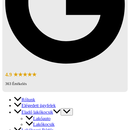
4.9 ★★★★★
363 Értékelés
Rólunk
Elégedett ügyfelek
Eladó lakókocsik
Lakóauto
Lakókocsik