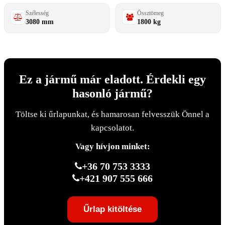
Szélesség
Össztömeg
3080 mm
1800 kg
Ez a jármű már eladott. Érdekli egy
hasonló jármű?
Töltse ki űrlapunkat, és hamarosan felvesszük Önnel a
kapcsolatot.
Vagy hívjon minket:
+36 70 753 3333
+421 907 555 666
Űrlap kitöltése