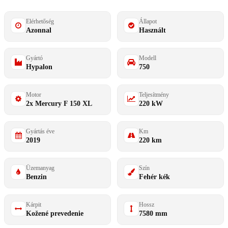
Elérhetőség
Állapot
Azonnal
Használt
Gyártó
Modell
Hypalon
750
Motor
Teljesítmény
2x Mercury F 150 XL
220 kW
Gyártás éve
Km
2019
220 km
Üzemanyag
Szín
Benzin
Fehér kék
Kárpit
Hossz
Kožené prevedenie
7580 mm