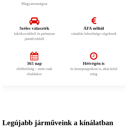
Magyarországon
Széles választék
ÁFA nélkül
lakókocsikból és prémium
vásárlás lehetősége cégeknek
járművekből
365 nap
Hétvégén is
elérhetőség – nem csak
és ünnepnapokon is, akár késő
eladáskor
estig
Legújabb járműveink a kínálatban