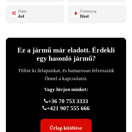
Hajtás
Üzemanyag
4x4
Dízel
Ez a jármű már eladott. Érdekli
egy hasonló jármű?
Töltse ki űrlapunkat, és hamarosan felvesszük
Önnel a kapcsolatot.
Vagy hívjon minket:
+36 70 753 3333
+421 907 555 666
Űrlap kitöltése