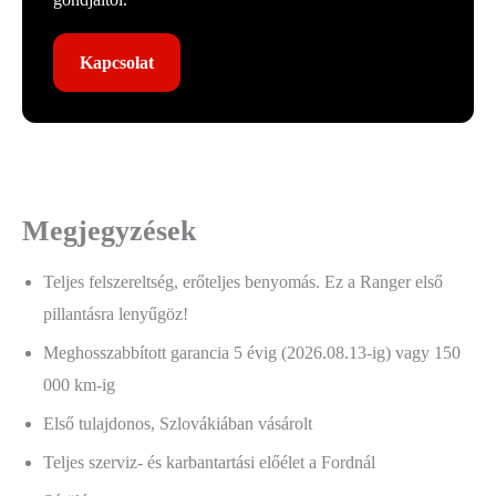
Kapcsolat
Megjegyzések
Teljes felszereltség, erőteljes benyomás. Ez a Ranger első
pillantásra lenyűgöz!
Meghosszabbított garancia 5 évig (2026.08.13-ig) vagy 150
000 km-ig
Első tulajdonos, Szlovákiában vásárolt
Teljes szerviz- és karbantartási előélet a Fordnál