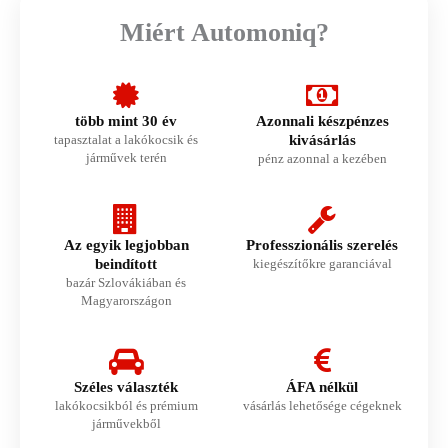
Miért Automoniq?
több mint 30 év
Azonnali készpénzes
tapasztalat a lakókocsik és
kivásárlás
járművek terén
pénz azonnal a kezében
Az egyik legjobban
Professzionális szerelés
beindított
kiegészítőkre garanciával
bazár Szlovákiában és
Magyarországon
Széles választék
ÁFA nélkül
lakókocsikból és prémium
vásárlás lehetősége cégeknek
járművekből