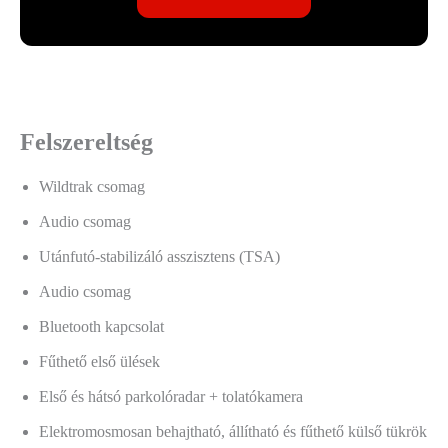
Felszereltség
Wildtrak csomag
Audio csomag
Utánfutó-stabilizáló asszisztens (TSA)
Audio csomag
Bluetooth kapcsolat
Fűthető első ülések
Első és hátsó parkolóradar + tolatókamera
Elektromosmosan behajtható, állítható és fűthető külső tükrök