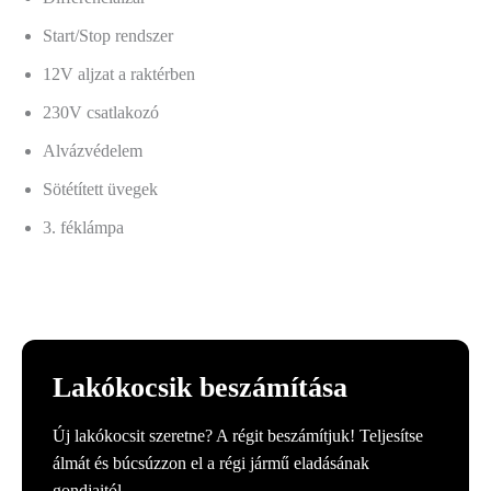
Start/Stop rendszer
12V aljzat a raktérben
230V csatlakozó
Alvázvédelem
Sötétített üvegek
3. féklámpa
Lakókocsik beszámítása
Új lakókocsit szeretne? A régit beszámítjuk! Teljesítse
álmát és búcsúzzon el a régi jármű eladásának
gondjaitól.