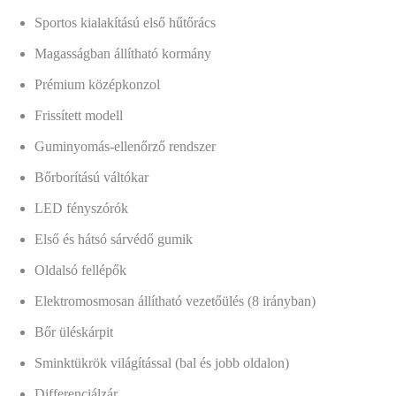
Sportos kialakítású első hűtőrács
Magasságban állítható kormány
Prémium középkonzol
Frissített modell
Guminyomás-ellenőrző rendszer
Bőrborítású váltókar
LED fényszórók
Első és hátsó sárvédő gumik
Oldalsó fellépők
Elektromosmosan állítható vezetőülés (8 irányban)
Bőr üléskárpit
Sminktükrök világítással (bal és jobb oldalon)
Differenciálzár