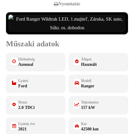
Nyomtatás
Műszaki adatok
Elérhetőség
Állapot
Azonnal
Használt
Gyártó
Modell
Ford
Ranger
Motor
Teljesítmény
2.0 TDCi
157 kW
Gyártás éve
Km
2021
42500 km