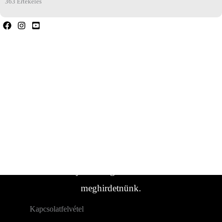
363 Értékelés
Ha bármilyen kérdése van, forduljon hozzánk
bizalommal.
Ha nem találta meg a keresett
lakókocsi/jármű típust, forduljon hozzánk.
Gyakran vannak olyan járműveink,
amelyeket még nem sikerült
meghirdetnünk.
Kapcsolatfelvétel