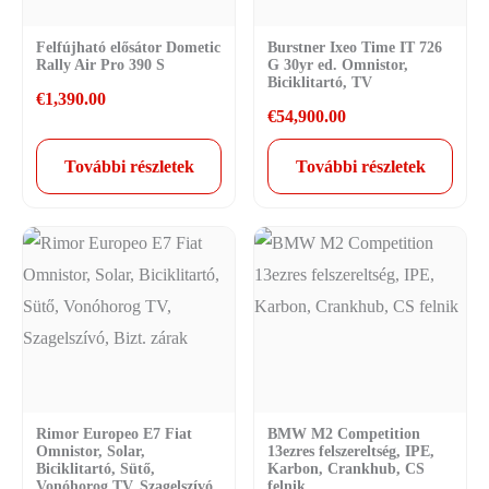
Felfújható elősátor Dometic
Burstner Ixeo Time IT 726
Rally Air Pro 390 S
G 30yr ed. Omnistor,
Biciklitartó, TV
€
1,390.00
€
54,900.00
További részletek
További részletek
Rimor Europeo E7 Fiat
BMW M2 Competition
Omnistor, Solar,
13ezres felszereltség, IPE,
Biciklitartó, Sütő,
Karbon, Crankhub, CS
Vonóhorog TV, Szagelszívó,
felnik