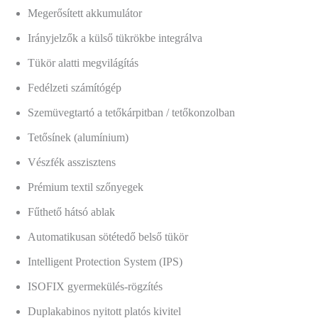
Megerősített akkumulátor
Irányjelzők a külső tükrökbe integrálva
Tükör alatti megvilágítás
Fedélzeti számítógép
Szemüvegtartó a tetőkárpitban / tetőkonzolban
Tetősínek (alumínium)
Vészfék asszisztens
Prémium textil szőnyegek
Fűthető hátsó ablak
Automatikusan sötétedő belső tükör
Intelligent Protection System (IPS)
ISOFIX gyermekülés-rögzítés
Duplakabinos nyitott platós kivitel