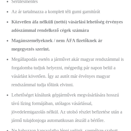
Sérülésmentes
Az ár tartalmazza a komplett téli gumi garnitúrát
Közvetlen áfa nélküli (nettó) vásárlási lehetőség érvényes
adószámmal rendelkező cégek számára
Magánszemélyeknek / nem ÁFA fizetőknek ár
megegyezés szerint.
Megállapodás esetén a járművet akár magyar rendszámmal is
forgalomba tudjuk helyezni, mégpedig pár napon belül a
vásárlást követően. Így az autót már érvényes magyar
rendszámmal tudja tőlünk elvinni.
Lehetőséget kínálunk gépjárművek megvásárlására hosszú
távú lízing formájában, utólagos vásárlással,
jövedelemigazolás nélkül. Az utolsó részlet befizetése után a
jármű tulajdonjoga automatikusan átszáll a bérlőre.
Ne habozzon kapcsolatba lépni velünk, személyre szabott