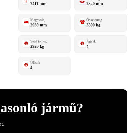
7411 mm
2320 mm
Magasság
Össztömeg
2930 mm
3500 kg
Saját tömeg
Ágyak
2920 kg
4
Ülések
4
hasonló jármű?
t.