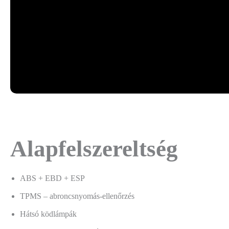
Alapfelszereltség
ABS + EBD + ESP
TPMS – abroncsnyomás-ellenőrzés
Hátsó ködlámpák