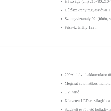
Hátsó ágy (cm) 215×80,210
Hűtőszekrény fagyasztóval T
Szennyvíztartály 92l (fűtött, s
Frissvíz tartály 122 l
200Ah bővítő akkumulátor tö
Megasat automatikus műhold s
TV+tartó
Közvetett LED-es világítás a 
Szigetelt és fűthető hulladékta