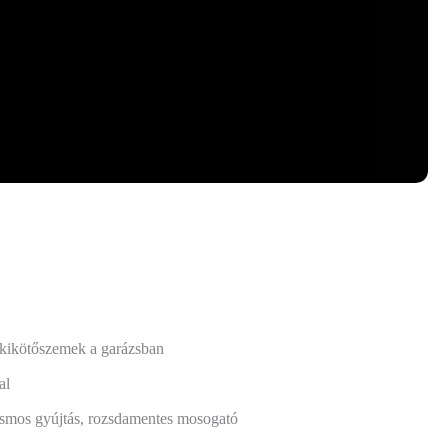
 kikötőszemek a garázsban
al
osmos gyújtás, rozsdamentes mosogató