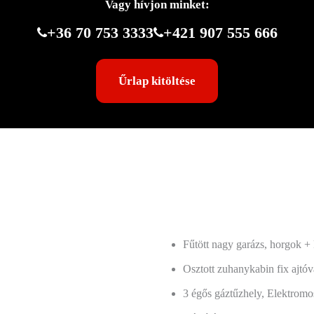
Vagy hívjon minket:
+36 70 753 3333
+421 907 555 666
Űrlap kitöltése
Fűtött nagy garázs, horgok +
Osztott zuhanykabin fix ajtóv
3 égős gáztűzhely, Elektrom