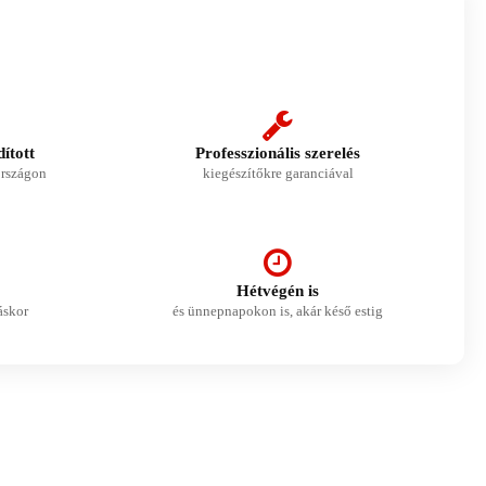
ított
Professzionális szerelés
országon
kiegészítőkre garanciával
Hétvégén is
áskor
és ünnepnapokon is, akár késő estig