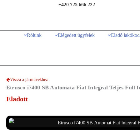
Skip
+421 904 333 555
+420 725 666 222
to
content
Rólunk
Elégedett ügyfelek
Eladó lakókoc
Vissza a járművekhez
Etrusco i7400 SB Automata Fiat Integral Teljes Full 
Eladott