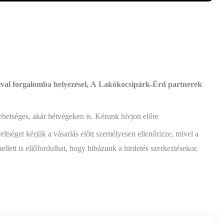
ival forgalomba helyezésel, A Lakókocsipárk-Érd partnerek
tséges, akár hétvégeken is. Kérunk hívjon előre
reltséget kérjük a vásarlás előtt személyesen ellenőrizze, mivel a
lett is ellőfordulhat, hogy hibázunk a hirdetés szerkeztésekor.