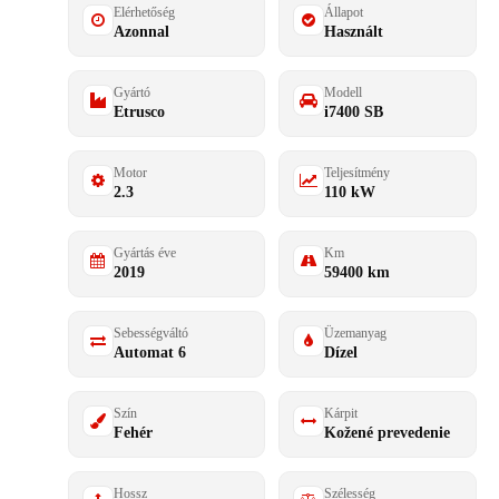
Elérhetőség
Állapot
Azonnal
Használt
Gyártó
Modell
Etrusco
i7400 SB
Motor
Teljesítmény
2.3
110 kW
Gyártás éve
Km
2019
59400 km
Sebességváltó
Üzemanyag
Automat 6
Dízel
Szín
Kárpit
Fehér
Kožené prevedenie
Hossz
Szélesség