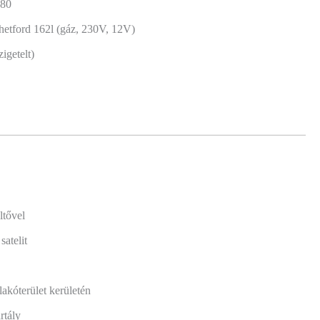
×80
hetford 162l (gáz, 230V, 12V)
zigetelt)
ltővel
atelit
lakóterület kerületén
rtály