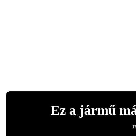
Ez a jármű má
T