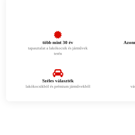
több mint 30 év
Azonn
tapasztalat a lakókocsik és járművek
terén
Széles választék
lakókocsikból és prémium járművekből
vá