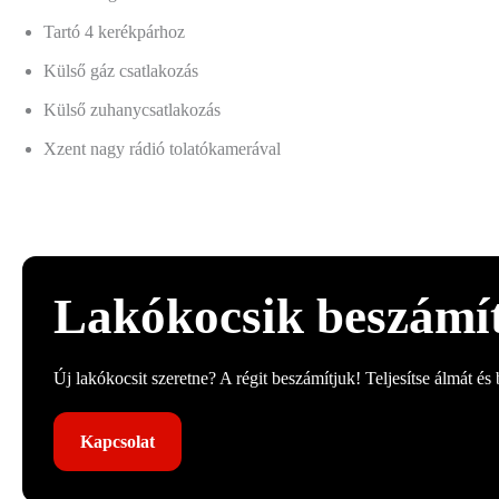
Tartó 4 kerékpárhoz
Külső gáz csatlakozás
Külső zuhanycsatlakozás
Xzent nagy rádió tolatókamerával
Lakókocsik beszámí
Új lakókocsit szeretne? A régit beszámítjuk! Teljesítse álmát és
Kapcsolat