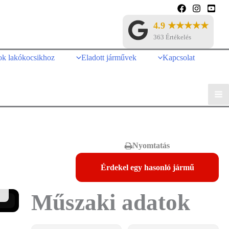
4.9 ★★★★★
363 Értékelés
ok lakókocsikhoz
Eladott járművek
Kapcsolat
Nyomtatás
Érdekel egy hasonló jármű
Műszaki adatok