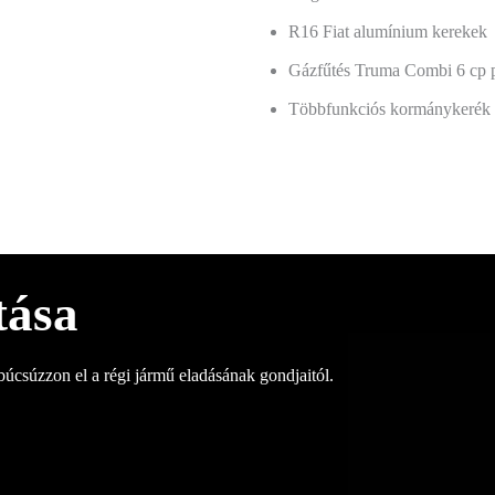
R16 Fiat alumínium kerekek
Gázfűtés Truma Combi 6 cp p
Többfunkciós kormánykerék
tása
 búcsúzzon el a régi jármű eladásának gondjaitól.