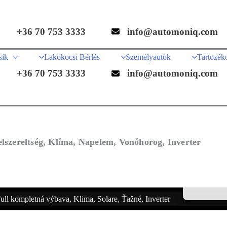
+36 70 753 3333
info@automoniq.com
sik
Lakókocsi Bérlés
Személyautók
Tartozék
+36 70 753 3333
info@automoniq.com
felszereltség, Klíma, Napelem, Vonóhorog, Inverter