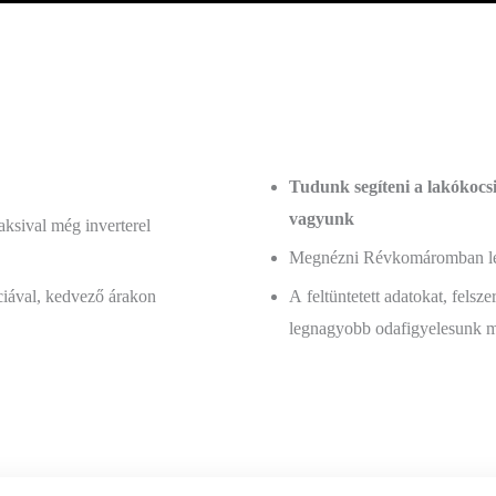
Tudunk segíteni a lakókocs
vagyunk
aksival még inverterel
Megnézni Révkomáromban lehe
ciával, kedvező árakon
A feltüntetett adatokat, felsze
legnagyobb odafigyelesunk mel