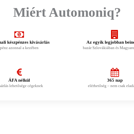
Miért Automoniq?
ali készpénzes kivásárlás
Az egyik legjobban beind
pénz azonnal a kezében
bazár Szlovákiában és Magyar
ÁFA nélkül
365 nap
sárlás lehetősége cégeknek
elérhetőség – nem csak elad