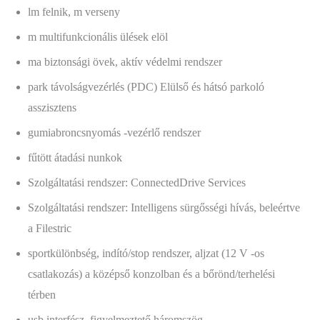
lm felnik, m verseny
m multifunkcionális ülések elöl
ma biztonsági övek, aktív védelmi rendszer
park távolságvezérlés (PDC) Elülső és hátsó parkoló
asszisztens
gumiabroncsnyomás -vezérlő rendszer
fűtött átadási nunkok
Szolgáltatási rendszer: ConnectedDrive Services
Szolgáltatási rendszer: Intelligens sürgősségi hívás, beleértve
a Filestric
sportkülönbség, indító/stop rendszer, aljzat (12 V -os
csatlakozás) a középső konzolban és a bőrönd/terhelési
térben
usb interfész, figyelmeztető háromszög