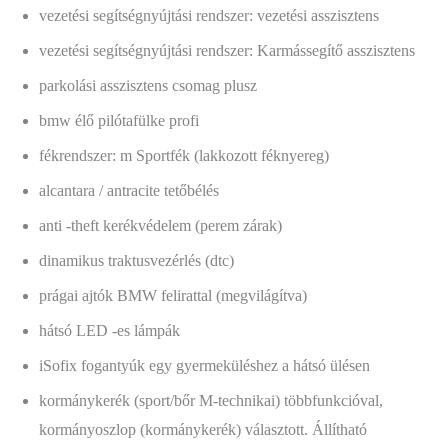
vezetési segítségnyújtási rendszer: vezetési asszisztens
vezetési segítségnyújtási rendszer: Karmássegítő asszisztens
parkolási asszisztens csomag plusz
bmw élő pilótafülke profi
fékrendszer: m Sportfék (lakkozott féknyereg)
alcantara / antracite tetőbélés
anti -theft kerékvédelem (perem zárak)
dinamikus traktusvezérlés (dtc)
prágai ajtók BMW felirattal (megvilágítva)
hátsó LED -es lámpák
iSofix fogantyúk egy gyermeküléshez a hátsó ülésen
kormánykerék (sport/bőr M-technikai) többfunkcióval,
kormányoszlop (kormánykerék) választott. Állítható