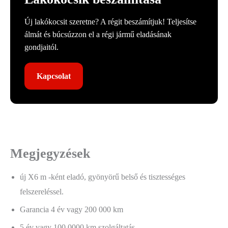
Új lakókocsit szeretne? A régit beszámítjuk! Teljesítse
álmát és búcsúzzon el a régi jármű eladásának
gondjaitól.
Kapcsolat
Megjegyzések
új X6 m -ként eladó, gyönyörű belső és tisztességes
felszereléssel.
Garancia 4 év vagy 200 000 km
5 év vagy 100 0000 km szolgáltatás