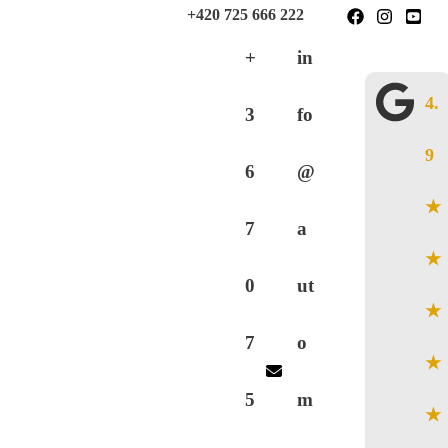
Skip
+421 904 333 555
+420 725 666 222
to
+
in
content
4.
3
fo
9
6
@
★
7
a
★
0
ut
★
7
o
★
5
m
★