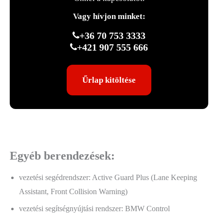
Vagy hívjon minket:
+36 70 753 3333
+421 907 555 666
Űrlap kitöltése
Egyéb berendezések:
vezetési segédrendszer: Active Guard Plus (Lane Keeping
Assistant, Front Collision Warning)
vezetési segítségnyújtási rendszer: BMW Control