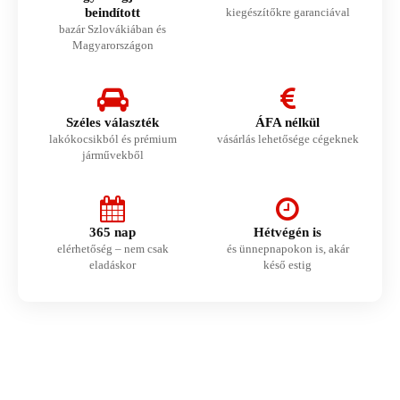
beindított
kiegészítőkre garanciával
bazár Szlovákiában és
Magyarországon
Széles választék
ÁFA nélkül
lakókocsikból és prémium
vásárlás lehetősége cégeknek
járművekből
365 nap
Hétvégén is
elérhetőség – nem csak
és ünnepnapokon is, akár
eladáskor
késő estig