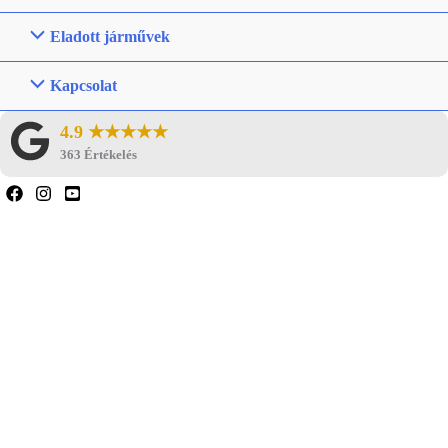
Eladott járművek
Kapcsolat
4.9 ★★★★★
363 Értékelés
Ha bármilyen kérdése van, forduljon hozzánk
bizalommal.
Ha nem találta meg a keresett
lakókocsi/jármű típust, forduljon