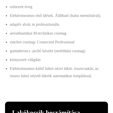
színezett üveg
Elektromosmos első ülések. Állítható (balra memóriával),
adaptív alváz m professzionális
aerodinamikai M-technikus csomag
eutches csomag: Connected Professional
gumiabroncs -javító készlet (mobilitási csomag)
környezeti világítás
Elektromosmos külső hátsó nézet tükör. összecsukás, az
összes hátsó nézetű tükrök automatikus tompítással,
Lakókocsik beszámítása