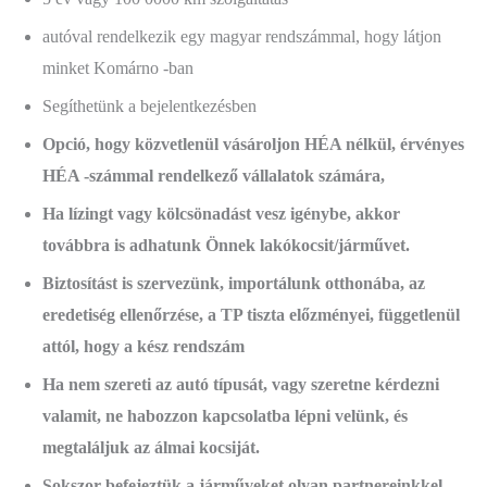
autóval rendelkezik egy magyar rendszámmal, hogy látjon
minket Komárno -ban
Segíthetünk a bejelentkezésben
Opció, hogy közvetlenül vásároljon HÉA nélkül, érvényes
HÉA -számmal rendelkező vállalatok számára,
Ha lízingt vagy kölcsönadást vesz igénybe, akkor
továbbra is adhatunk Önnek lakókocsit/járművet.
Biztosítást is szervezünk, importálunk otthonába, az
eredetiség ellenőrzése, a TP tiszta előzményei, függetlenül
attól, hogy a kész rendszám
Ha nem szereti az autó típusát, vagy szeretne kérdezni
valamit, ne habozzon kapcsolatba lépni velünk, és
megtaláljuk az álmai kocsiját.
Sokszor befejeztük a járműveket olyan partnereinkkel,