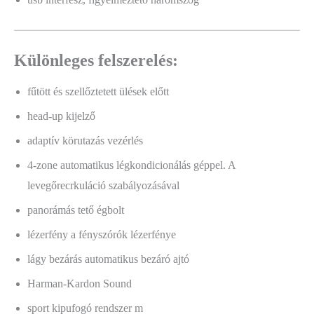
Különleges felszerelés:
fűtött és szellőztetett ülések előtt
head-up kijelző
adaptív körutazás vezérlés
4-zone automatikus légkondicionálás géppel. A
levegőrecrkuláció szabályozásával
panorámás tető égbolt
lézerfény a fényszórók lézerfénye
lágy bezárás automatikus bezáró ajtó
Harman-Kardon Sound
sport kipufogó rendszer m