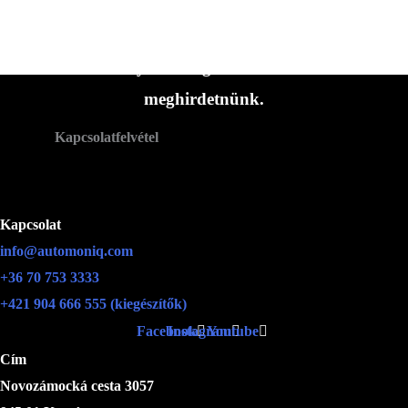
hozzánk.
Gyakran vannak olyan járműveink,
amelyeket még nem sikerült
meghirdetnünk.
Kapcsolatfelvétel
Kapcsolat
info@automoniq.com
+36 70 753 3333
+421 904 666 555 (kiegészítők)
Facebook
Instagram
Youtube
Cím
Novozámocká cesta 3057