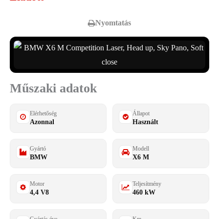
Nyomtatás
Műszaki adatok
Elérhetőség
Állapot
Azonnal
Használt
Gyártó
Modell
BMW
X6 M
Motor
Teljesítmény
4,4 V8
460 kW