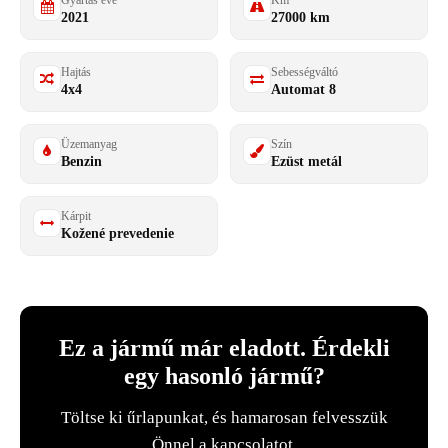
Gyártás éve
Km
2021
27000 km
Hajtás
Sebességváltó
4x4
Automat 8
Üzemanyag
Szín
Benzin
Ezüst metál
Kárpit
Kožené prevedenie
Ez a jármű már eladott. Érdekli
egy hasonló jármű?
Töltse ki űrlapunkat, és hamarosan felvesszük
Önnel a kapcsolatot.