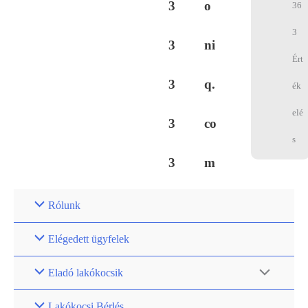
3
o
36
3
3
ni
Ért
3
q.
ék
elé
3
co
s
3
m
Rólunk
Elégedett ügyfelek
Eladó lakókocsik
Lakókocsi Bérlés