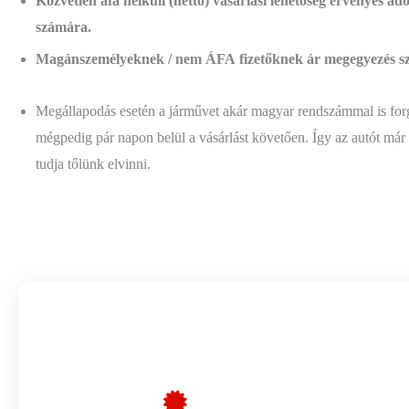
Közvetlen áfa nélküli (nettó) vásárlási lehetőség érvényes 
számára.
Magánszemélyeknek / nem ÁFA fizetőknek ár megegyezés sz
⁠Megállapodás esetén a járművet akár magyar rendszámmal is for
mégpedig pár napon belül a vásárlást követően. Így az autót m
tudja tőlünk elvinni.