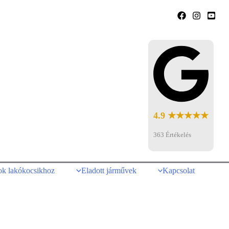
4.9 ★★★★★
363 Értékelés
ok lakókocsikhoz
Eladott járművek
Kapcsolat