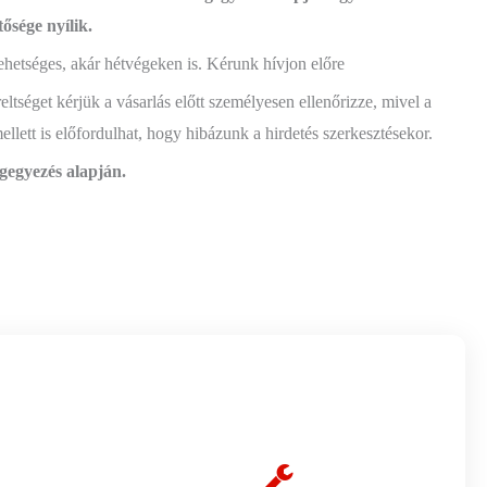
tősége nyílik.
tséges, akár hétvégeken is. Kérunk hívjon előre
reltséget kérjük a vásarlás előtt személyesen ellenőrizze, mivel a
lett is előfordulhat, hogy hibázunk a hirdetés szerkesztésekor.
egyezés alapján.