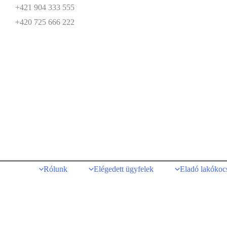
+421 904 333 555
+420 725 666 222
Rólunk
Elégedett ügyfelek
Eladó lakókoc