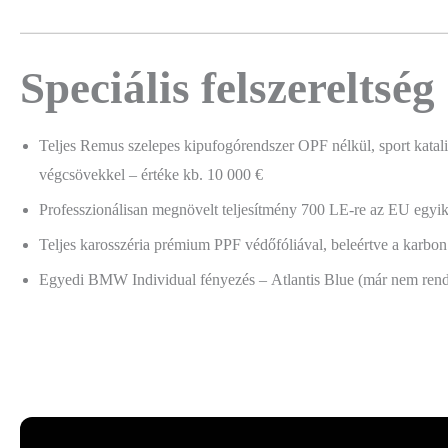
Speciális felszereltség
Teljes Remus szelepes kipufogórendszer OPF nélkül, sport katal
végcsövekkel – értéke kb. 10 000 €
Professzionálisan megnövelt teljesítmény 700 LE-re az EU egyi
Teljes karosszéria prémium PPF védőfóliával, beleértve a karbon
Egyedi BMW Individual fényezés – Atlantis Blue (már nem rend