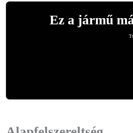
Ez a jármű má
T
Alapfelszereltség