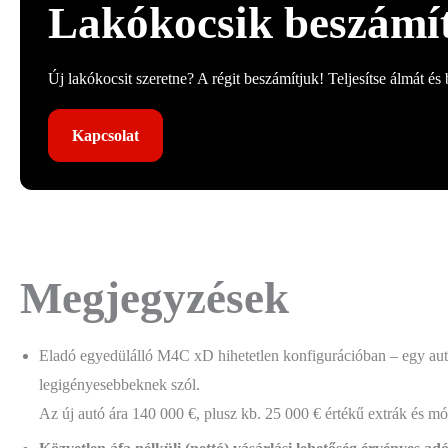
Lakókocsik beszámí
Új lakókocsit szeretne? A régit beszámítjuk! Teljesítse álmát és
Kapcsolat
Megjegyzések
Eladó egyedülálló M4C xD hihetetlen konfigurációban – egy aut
legigényesebbeknek szól.
Az új autó ára 140 000 €, plusz kb. 25 000 € értékű extrák és mó