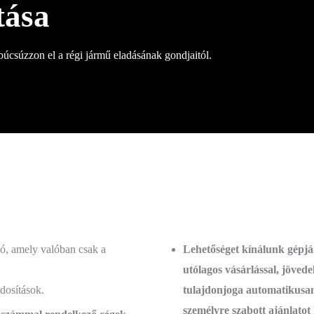
tása
 búcsúzzon el a régi jármű eladásának gondjaitól.
ó, amely valóban csak a
Lehetőséget kínálunk gépjá
utólagos vásárlással, jövede
dosítások.
tulajdonjoga automatikusan 
személyre szabott ajánlato