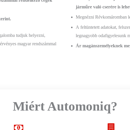
adószámmal rendelkező cégek
járműre való cserére is lehe
Megnézni Révkomáromban lehe
erint.
A feltüntetett adatokat, felsze
galomba tudjuk helyezni,
legnagyobb odafigyelesunk mel
ár érvényes magyar rendszámmal
Ár magánszemélyeknek meg
Miért Automoniq?