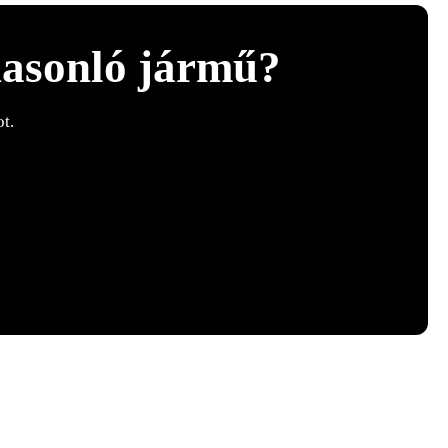
hasonló jármű?
t.