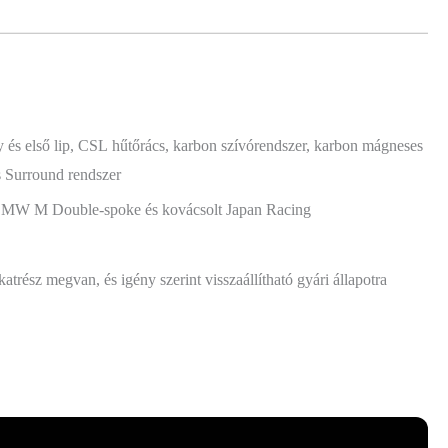
és első lip, CSL hűtőrács, karbon szívórendszer, karbon mágneses
s Surround rendszer
 BMW M Double-spoke és kovácsolt Japan Racing
atrész megvan, és igény szerint visszaállítható gyári állapotra