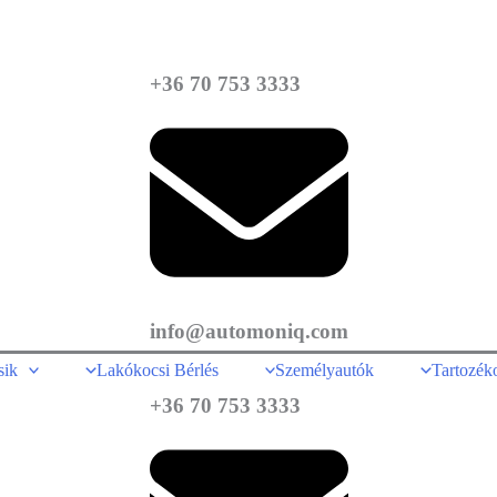
+36 70 753 3333
info@automoniq.com
sik
Lakókocsi Bérlés
Személyautók
Tartozék
+36 70 753 3333