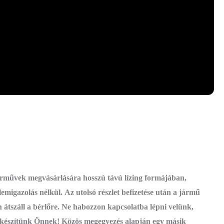
rművek megvásárlására hosszú távú lízing formájában,
lemigazolás nélkül. Az utolsó részlet befizetése után a jármű
átszáll a bérlőre. Ne habozzon kapcsolatba lépni velünk,
t készítünk Önnek! Közös megegyezés alapján egy másik