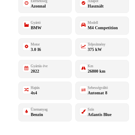
Elérhetőség
Állapot
Azonnal
Használt
Gyártó
Modell
BMW
M4 Competition
Motor
Teljesítmény
3.0 I6
375 kW
Gyártás éve
Km
2022
26800 km
Hajtás
Sebességváltó
4x4
Automat 8
Üzemanyag
Szín
Benzin
Atlantis Blue