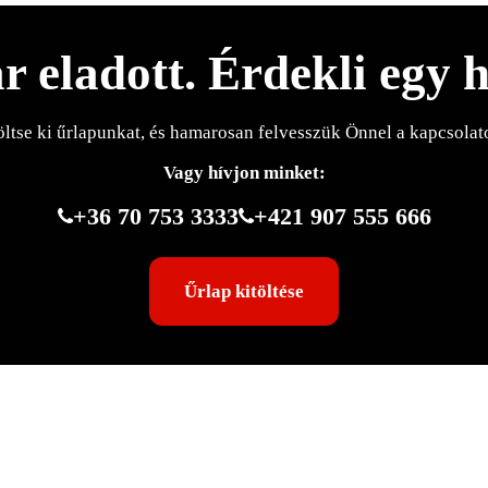
r eladott. Érdekli egy 
öltse ki űrlapunkat, és hamarosan felvesszük Önnel a kapcsolato
Vagy hívjon minket:
+36 70 753 3333
+421 907 555 666
Űrlap kitöltése