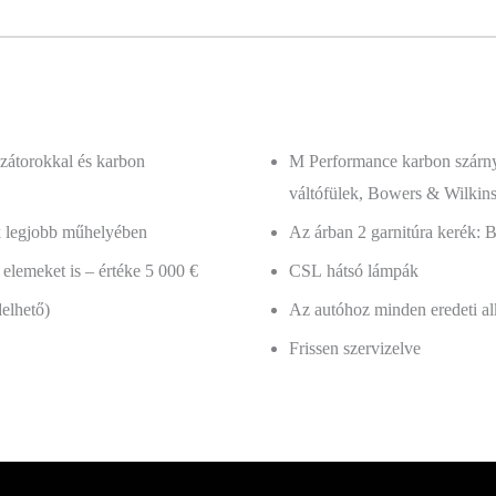
izátorokkal és karbon
M Performance karbon szárny 
váltófülek, Bowers & Wilkin
k legjobb műhelyében
Az árban 2 garnitúra kerék:
 elemeket is – értéke 5 000 €
CSL hátsó lámpák
elhető)
Az autóhoz minden eredeti alk
Frissen szervizelve