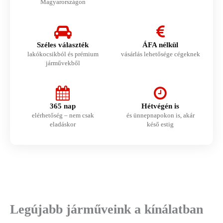
Magyarországon
Széles választék
ÁFA nélkül
lakókocsikból és prémium
vásárlás lehetősége cégeknek
járművekből
365 nap
Hétvégén is
elérhetőség – nem csak
és ünnepnapokon is, akár
eladáskor
késő estig
Legújabb járműveink a kínálatban