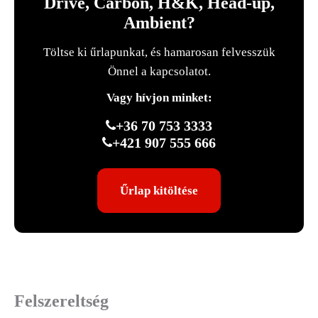
Drive, Carbon, H&K, Head-up,
Ambient?
Töltse ki űrlapunkat, és hamarosan felvesszük
Önnel a kapcsolatot.
Vagy hívjon minket:
+36 70 753 3333
+421 907 555 666
Űrlap kitöltése
Felszereltség