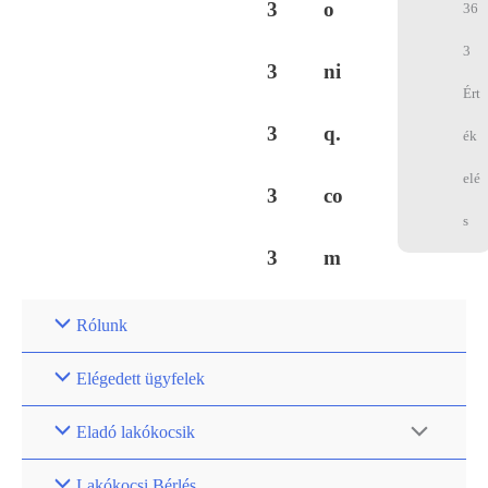
3
o
36
3
3
ni
Ért
3
q.
ék
elé
3
co
s
3
m
Rólunk
Elégedett ügyfelek
Eladó lakókocsik
Lakókocsi Bérlés