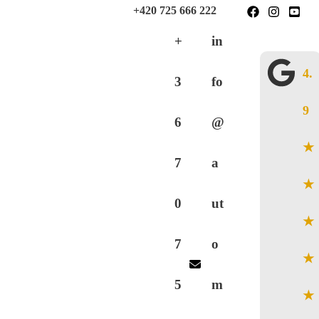
Skip
+421 904 333 555
+420 725 666 222
to
+
in
content
4.
3
fo
9
6
@
★
7
a
★
0
ut
★
7
o
★
5
m
★