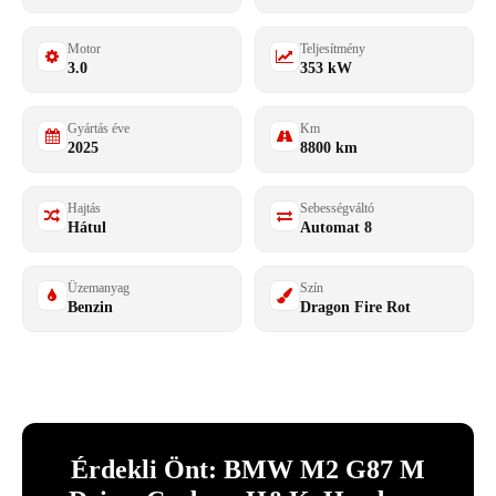
Motor
Teljesítmény
3.0
353 kW
Gyártás éve
Km
2025
8800 km
Hajtás
Sebességváltó
Hátul
Automat 8
Üzemanyag
Szín
Benzin
Dragon Fire Rot
Érdekli Önt: BMW M2 G87 M