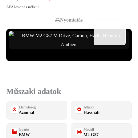
ÁFA levonás nélkül
price
price
Nyomtatás
was:
is:
€64,900.00.
€63,900.00.
Összes fotó megtekintése
23
Műszaki adatok
Elérhetőség
Állapot
Azonnal
Használt
Gyártó
Modell
BMW
M2 G87