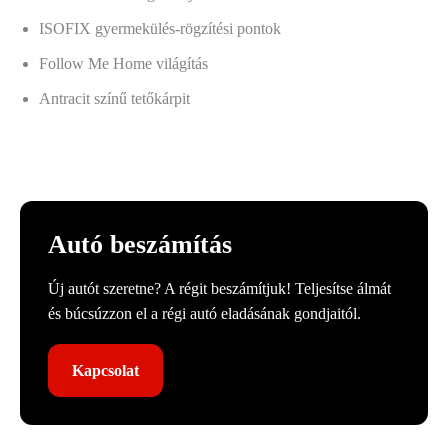
ISOFIX gyermekülés-rögzítési pontok
Follow Me Home világítás
Antracit színű tetőkárpit
Autó beszámítás
Új autót szeretne? A régit beszámítjuk! Teljesítse álmát
és búcsúzzon el a régi autó eladásának gondjaitól.
Kapcsolat