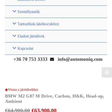
Személyautók
Tartozékok lakókocsikhoz
Eladott járművek
Kapcsolat
+36 70 753 3333
info@automoniq.com
Vissza a járművekhez
BMW M2 G87 M Drive, Carbon, H&K, Head-up,
Ambient
Original
Current
€
64,900.00
€
63,900.00