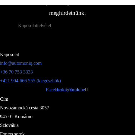
amelyeket még nem sikerült
meghirdetnünk.
Kapcsolatfelvétel
Kapcsolat
info@automoniq.com
+36 70 753 3333
+421 904 666 555 (kiegészítők)
Facebook
Instagram
Youtube
Cím
Novozámocká cesta 3057
945 01 Komárno
Szlovákia
Fontos sorok