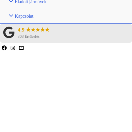
Eladott járművek
Kapcsolat
4.9 ★★★★★
363 Értékelés
Ha bármilyen kérdése van, forduljon hozzánk
bizalommal.
Ha nem találta meg a keresett
lakókocsi/jármű típust, forduljon hozzánk.
Gyakran vannak olyan járműveink,