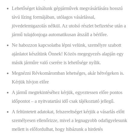
Lehetőséget kínálunk gépjárművek megvásárlására hosszú
távú lízing formájában, utólagos vásárlással,
jövedelemigazolás nélkül. Az utolsó részlet befizetése után a
jármű tulajdonjoga automatikusan átszáll a bérlőre.
Ne habozzon kapcsolatba lépni velünk, személyre szabott
ajánlatot készítünk Önnek! Közös megegyezés alapján egy
másik járműre való cserére is lehetősége nyílik.
Megnézni Révkomáromban lehetséges, akár hétvégeken is.
Kérjük hívjon előre
A jármű megtekintéséhez kérjük, egyeztessen előre pontos
időpontot – a nyitvatartási idő csak tájékoztató jellegű.
A feltüntetett adatokat, felszereltséget kérjük a vásarlás előtt
személyesen ellenőrizze, mivel a legnagyobb odafigyelesunk
mellett is előfordulhat, hogy hibázunk a hirdetés