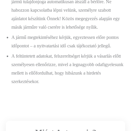
jármű tulajdonjoga automatikusan átszáll a bérlőre. Ne
habozzon kapcsolatba lépni velünk, személyre szabott
ajánlatot készítünk Önnek! Közös megegyezés alapján egy
másik járműre való cserére is lehetősége nyílik.
A jármű megtekintéséhez kérjük, egyeztessen előre pontos
időpontot – a nyitvatartási idő csak tájékoztató jellegű.
A feltüntetett adatokat, felszereltséget kérjük a vásarlás előtt
személyesen ellenőrizze, mivel a legnagyobb odafigyelesunk
mellett is ellőfordulhat, hogy hibázunk a hirdetés
szerkeztésekor.