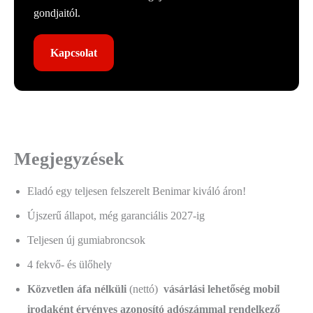
gondjaitól.
Kapcsolat
Megjegyzések
Eladó egy teljesen felszerelt Benimar kiváló áron!
Újszerű állapot, még garanciális 2027-ig
Teljesen új gumiabroncsok
4 fekvő- és ülőhely
Közvetlen áfa nélküli
(nettó)
vásárlási lehetőség mobil
irodaként érvényes azonosító adószámmal rendelkező