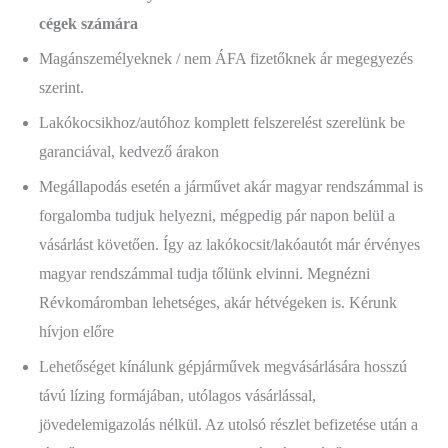
cégek számára
Magánszemélyeknek / nem ÁFA fizetőknek ár megegyezés
szerint.
Lakókocsikhoz/autóhoz komplett felszerelést szerelünk be
garanciával, kedvező árakon
Megállapodás esetén a járművet akár magyar rendszámmal is
forgalomba tudjuk helyezni, mégpedig pár napon belül a
vásárlást követően. Így az lakókocsit/lakóautót már érvényes
magyar rendszámmal tudja tőlünk elvinni. Megnézni
Révkomáromban lehetséges, akár hétvégeken is. Kérunk
hívjon előre
Lehetőséget kínálunk gépjárművek megvásárlására hosszú
távú lízing formájában, utólagos vásárlással,
jövedelemigazolás nélkül. Az utolsó részlet befizetése után a