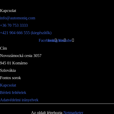
Kapcsolat
info@automoniq.com
+36 70 753 3333
+421 904 666 555 (kiegészítők)
Facebook
Instagram
Youtube
Cím
Novozámocká cesta 3057
945 01 Komárno
Szlovákia
Fontos sorok
Kapcsolat
Bérleti feltételek
Adatvédelmi irányelvek
Az oldalt létrehozta
Netmarketer