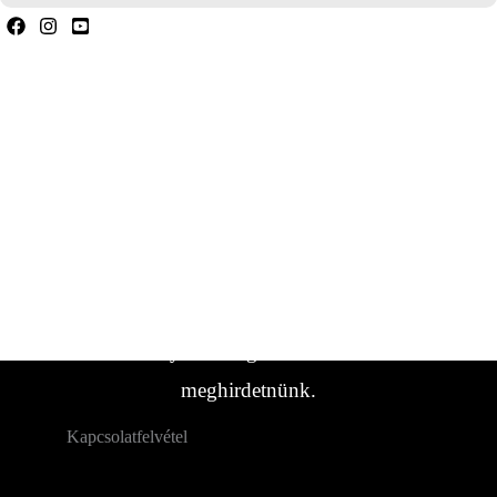
Ha bármilyen kérdése van, forduljon hozzánk
bizalommal.
Ha nem találta meg a keresett
lakókocsi/jármű típust, forduljon hozzánk.
Gyakran vannak olyan járműveink,
amelyeket még nem sikerült
meghirdetnünk.
Kapcsolatfelvétel