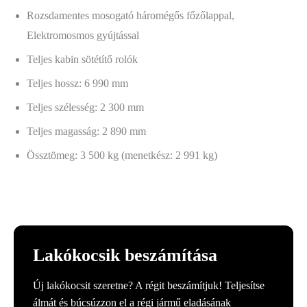
Rozsdamentes mosogató háromégős főzőlappal,
Elektromosmos gyújtással
Teljes kabin sötétítő rolók
Teljes hossz: 6 990 mm
Teljes szélesség: 2 300 mm
Teljes magasság: 2 890 mm
Össztömeg: 3 500 kg (menetkész: 2 991 kg)
Lakókocsik beszámítása
Új lakókocsit szeretne? A régit beszámítjuk! Teljesítse
álmát és búcsúzzon el a régi jármű eladásának