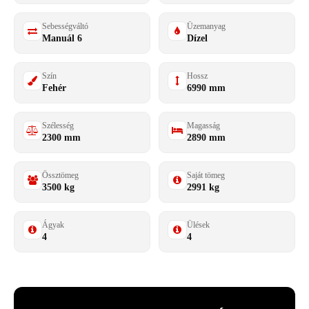
Sebességváltó
Üzemanyag
Manuál 6
Dízel
Szín
Hossz
Fehér
6990 mm
Szélesség
Magasság
2300 mm
2890 mm
Össztömeg
Saját tömeg
3500 kg
2991 kg
Ágyak
Ülések
4
4