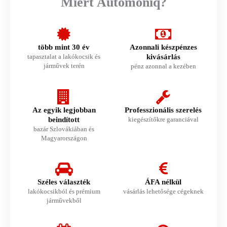
Miért Automoniq?
több mint 30 év
Azonnali készpénzes
tapasztalat a lakókocsik és
kivásárlás
járművek terén
pénz azonnal a kezében
Az egyik legjobban
Professzionális szerelés
beindított
kiegészítőkre garanciával
bazár Szlovákiában és
Magyarországon
Széles választék
ÁFA nélkül
lakókocsikból és prémium
vásárlás lehetősége cégeknek
járművekből