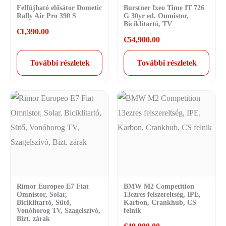
Felfújható elősátor Dometic
Burstner Ixeo Time IT 726
Rally Air Pro 390 S
G 30yr ed. Omnistor,
Biciklitartó, TV
€
1,390.00
€
54,900.00
További részletek
További részletek
Rimor Europeo E7 Fiat
BMW M2 Competition
Omnistor, Solar,
13ezres felszereltség, IPE,
Biciklitartó, Sütő,
Karbon, Crankhub, CS
Vonóhorog TV, Szagelszívó,
felnik
Bizt. zárak