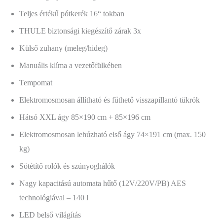
Teljes értékű pótkerék 16“ tokban
THULE biztonsági kiegészítő zárak 3x
Külső zuhany (meleg/hideg)
Manuális klíma a vezetőfülkében
Tempomat
Elektromosmosan állítható és fűthető visszapillantó tükrök
Hátsó XXL ágy 85×190 cm + 85×196 cm
Elektromosmosan lehúzható első ágy 74×191 cm (max. 150
kg)
Sötétítő rolók és szúnyoghálók
Nagy kapacitású automata hűtő (12V/220V/PB) AES
technológiával – 140 l
LED belső világítás