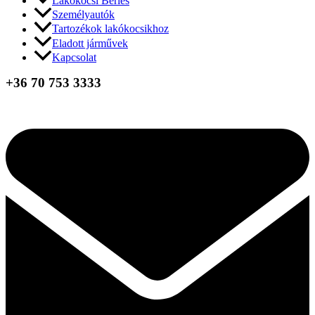
Lakókocsi Bérlés
Személyautók
Tartozékok lakókocsikhoz
Eladott járművek
Kapcsolat
+36 70 753 3333