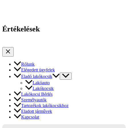
Értékelések
Rólunk
Elégedett ügyfelek
Eladó lakókocsik
Lakóauto
Lakókocsik
Lakókocsi Bérlés
Személyautók
Tartozékok lakókocsikhoz
Eladott járművek
Kapcsolat