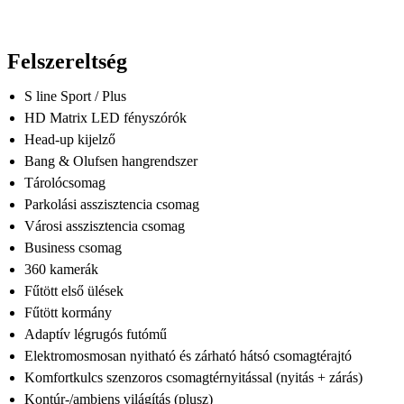
Felszereltség
S line Sport / Plus
HD Matrix LED fényszórók
Head-up kijelző
Bang & Olufsen hangrendszer
Tárolócsomag
Parkolási asszisztencia csomag
Városi asszisztencia csomag
Business csomag
360 kamerák
Fűtött első ülések
Fűtött kormány
Adaptív légrugós futómű
Elektromosmosan nyitható és zárható hátsó csomagtérajtó
Komfortkulcs szenzoros csomagtérnyitással (nyitás + zárás)
Kontúr-/ambiens világítás (plusz)