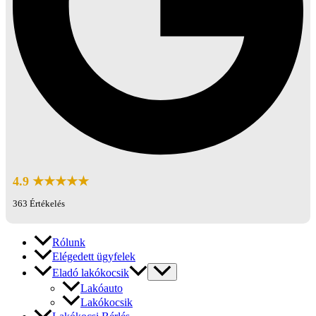
4.9 ★★★★★
363 Értékelés
Rólunk
Elégedett ügyfelek
Eladó lakókocsik
Lakóauto
Lakókocsik