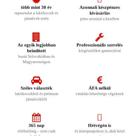
több mint 30 év
Azonnali készpénzes
tapasztalat a lakókocsik és
kivásárlás
járművek terén
pénz azonnal a kezében
Az egyik legjobban
Professzionális szerelés
beindított
kiegészítőkre garanciával
bazár Szlovákiában és
Magyarországon
Széles választék
ÁFA nélkül
lakókocsikból és prémium
vásárlás lehetősége cégeknek
járművekből
365 nap
Hétvégén is
elérhetőség – nem csak
és ünnepnapokon is, akár késő