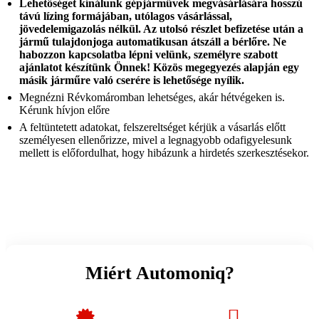
Lehetőséget kínálunk gépjárművek megvásárlására hosszú
távú lízing formájában, utólagos vásárlással,
jövedelemigazolás nélkül. Az utolsó részlet befizetése után a
jármű tulajdonjoga automatikusan átszáll a bérlőre. Ne
habozzon kapcsolatba lépni velünk, személyre szabott
ajánlatot készítünk Önnek! Közös megegyezés alapján egy
másik járműre való cserére is lehetősége nyílik.
Megnézni Révkomáromban lehetséges, akár hétvégeken is.
Kérunk hívjon előre
A feltüntetett adatokat, felszereltséget kérjük a vásarlás előtt
személyesen ellenőrizze, mivel a legnagyobb odafigyelesunk
mellett is előfordulhat, hogy hibázunk a hirdetés szerkesztésekor.
Miért Automoniq?