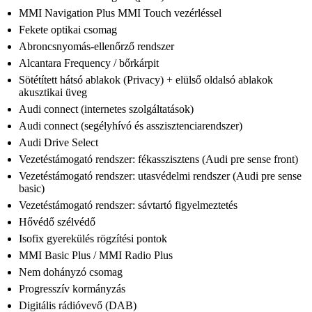
MMI Navigation Plus MMI Touch vezérléssel
Fekete optikai csomag
Abroncsnyomás-ellenőrző rendszer
Alcantara Frequency / bőrkárpit
Sötétített hátsó ablakok (Privacy) + elülső oldalsó ablakok
akusztikai üveg
Audi connect (internetes szolgáltatások)
Audi connect (segélyhívó és asszisztenciarendszer)
Audi Drive Select
Vezetéstámogató rendszer: fékasszisztens (Audi pre sense front)
Vezetéstámogató rendszer: utasvédelmi rendszer (Audi pre sense
basic)
Vezetéstámogató rendszer: sávtartó figyelmeztetés
Hővédő szélvédő
Isofix gyerekülés rögzítési pontok
MMI Basic Plus / MMI Radio Plus
Nem dohányzó csomag
Progresszív kormányzás
Digitális rádióvevő (DAB)