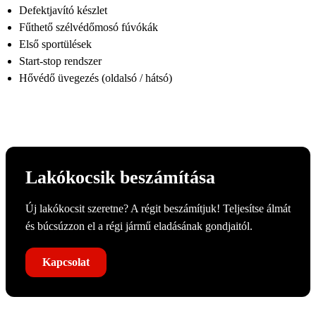
Defektjavító készlet
Fűthető szélvédőmosó fúvókák
Első sportülések
Start-stop rendszer
Hővédő üvegezés (oldalsó / hátsó)
Lakókocsik beszámítása
Új lakókocsit szeretne? A régit beszámítjuk! Teljesítse álmát
és búcsúzzon el a régi jármű eladásának gondjaitól.
Kapcsolat