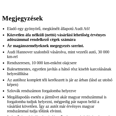
Megjegyzések
Eladó egy gyönyörű, megkímélt állapotú Audi A6!
Közvetlen áfa nélküli (nettó) vásárlási lehetőség érvényes
adószámmal rendelkező cégek számára
Ár magánszemélyeknek megegyezés szerint.
Audi Hannover szalonból vásárolva, mint vezetői autó, 30 000
km-rel
Rendszeresen, 10 000 km-enként olajcsere
Balesetmentes, egyetlen javítás a hátsó rész kisebb karcolásának
helyreállítása
Az autóhoz komplett téli kerékszett is jár az árban (lásd az utolsó
képen)
Szlovák rendszámon forgalomba helyezve
⁠Megállapodás esetén a járművet akár magyar rendszámmal is
forgalomba tudjuk helyezni, mégpedig pár napon belül a
vásárlást követően. Így az autót már érvényes magyar
rendszámmal tudja tőlünk elvinni.