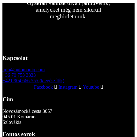
Gyakran vannak olyan járműveink,
amelyeket még nem sikerült
meghirdetnünk.
Kapcsolatfelvétel
Kapcsolat
info@automoniq.com
+36 70 753 3333
+421 904 666 555 (kiegészítők)
Facebook
Instagram
Youtube
Cím
Novozámocká cesta 3057
945 01 Komárno
Szlovákia
Fontos sorok