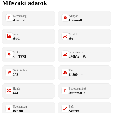
Műszaki adatok
Elérhetőség
Állapot
Azonnal
Használt
Gyártó
Modell
Audi
A6
Motor
Teljesítmény
3.0 TFSI
250kW kW
Gyártás éve
Km
2021
64800 km
Hajtás
Sebességváltó
4x4
Automat 7
Üzemanyag
Szín
Benzin
Szürke