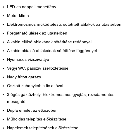
LED-es nappali menetfény
Motor klíma
Elektromosmos működtetésű, sötétített ablakok az utastérben
Forgatható ülések az utastérben
A kabin elülső ablakának sötétítése redőnnyel
A kabin oldalsó ablakainak sötétítése függönnyel
Nyomásos vízszivattyú
Vegyi WC, passzív szellőztetéssel
Nagy fűtött garázs
Osztott zuhanykabin fix ajtóval
3 égős gáztűzhely, Elektromosmos gyújtás, rozsdamentes
mosogató
Dupla emelet az étkezőben
Műholdas telepítés előkészítése
Napelemek telepítésének előkészítése