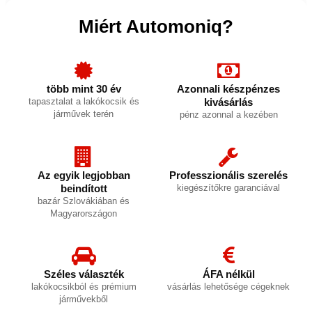
Miért Automoniq?
több mint 30 év
Azonnali készpénzes
tapasztalat a lakókocsik és
kivásárlás
járművek terén
pénz azonnal a kezében
Az egyik legjobban
Professzionális szerelés
beindított
kiegészítőkre garanciával
bazár Szlovákiában és
Magyarországon
Széles választék
ÁFA nélkül
lakókocsikból és prémium
vásárlás lehetősége cégeknek
járművekből