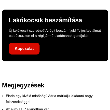
Lakókocsik beszámítása
Új lakókocsit szeretne? A régit beszámítjuk! Teljesítse álmát
és búcsúzzon el a régi jármű eladásának gondjaitól.
Kapcsolat
Megjegyzések
Eladó egy kiváló minőségű Adria márkájú lakóautó nagy
felszereltséggel
Az autó TOP állapotban van