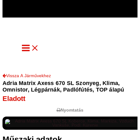
info@automoniq.com
Vissza A Járművekhez
Adria Matrix Axess 670 SL Szonyeg, Klima,
Omnistor, Légpárnák, Padlófútés, TOP álapú
Eladott
Nyomtatás
Műszaki adatok