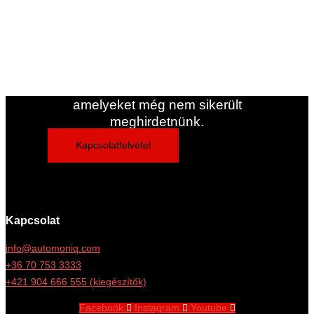
forduljon hozzánk bizalommal.
Ha nem találta meg a keresett
lakókocsi/jármű típust, forduljon
hozzánk.
Gyakran vannak olyan járműveink,
amelyeket még nem sikerült
meghirdetnünk.
Kapcsolatfelvétel
Kapcsolat
info@automoniq.com
+36 70 753 3333
+421 904 666 555 (kiegészítők)
Facebook
Instagram
Youtube