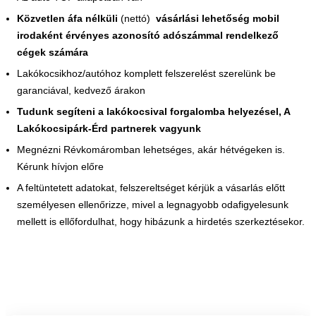
Közvetlen áfa nélküli
(nettó)
vásárlási lehetőség mobil
irodaként érvényes azonosító adószámmal rendelkező
cégek számára
Lakókocsikhoz/autóhoz komplett felszerelést szerelünk be
garanciával, kedvező árakon
Tudunk segíteni a lakókocsival forgalomba helyezésel, A
Lakókocsipárk-Érd partnerek vagyunk
Megnézni Révkomáromban lehetséges, akár hétvégeken is.
Kérunk hívjon előre
A feltüntetett adatokat, felszereltséget kérjük a vásarlás előtt
személyesen ellenőrizze, mivel a legnagyobb odafigyelesunk
mellett is ellőfordulhat, hogy hibázunk a hirdetés szerkeztésekor.