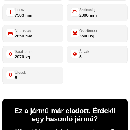
Hossz
Szélesség
7383 mm
2300 mm
Magasság
Össztömeg
2850 mm
3500 kg
Saját tömeg
Ágyak
2979 kg
5
Ülések
5
Ez a jármű már eladott. Érdekli
egy hasonló jármű?