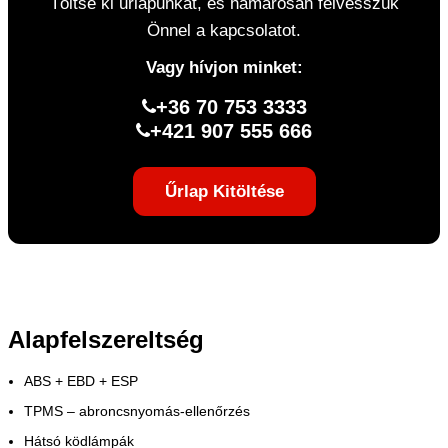
Töltse ki űrlapunkat, és hamarosan felvesszük
Önnel a kapcsolatot.
Vagy hívjon minket:
+36 70 753 3333
+421 907 555 666
Űrlap Kitöltése
Alapfelszereltség
ABS + EBD + ESP
TPMS – abroncsnyomás-ellenőrzés
Hátsó ködlámpák