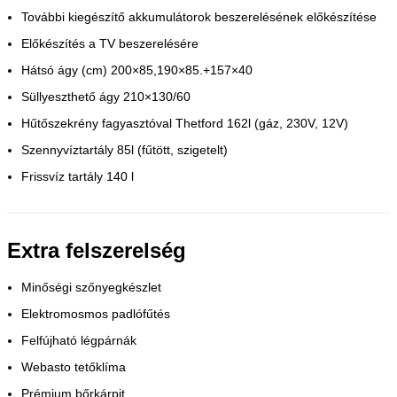
További kiegészítő akkumulátorok beszerelésének előkészítése
Előkészítés a TV beszerelésére
Hátsó ágy (cm) 200×85,190×85.+157×40
Süllyeszthető ágy 210×130/60
Hűtőszekrény fagyasztóval Thetford 162l (gáz, 230V, 12V)
Szennyvíztartály 85l (fűtött, szigetelt)
Frissvíz tartály 140 l
Extra felszerelség
Minőségi szőnyegkészlet
Elektromosmos padlófűtés
Felfújható légpárnák
Webasto tetőklíma
Prémium bőrkárpit