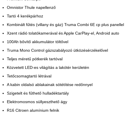
Omnistor Thule napellenző
Tartó 4 kerékpárhoz
Kombinált fűtés (villany és gáz) Truma Combi 6E cp plus panellel
Xzent rádió tolatókamerával és Apple CarPlay-el, Android auto
100Ah bővítő akkumulátor töltővel
Truma Mono Control gázszabályozó ütközésérzékelővel
Teljes méretű pótkerék tartóval
Közvetett LED-es világítás a lakótér kerületén
Tetőcsomagtartó létrával
A kabin oldalsó ablakainak sötétítése redőnnyel
Szigetelt és fűthető hulladéktartály
Elektromosmos süllyeszthető ágy
R16 Citroen alumínium felnik