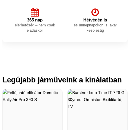
365 nap
Hétvégén is
elérhetőség – nem csak
és ünnepnapokon is, akár
eladáskor
késő estig
Legújabb járműveink a kínálatban