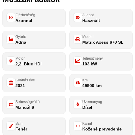
Elérhetőség
Állapot
Azonnal
Használt
Gyártó
Modell
Adria
Matrix Axess 670 SL
Motor
Teljesítmény
2,2l Blue HDI
103 kW
Gyártás éve
Km
2021
49900 km
Sebességváltó
Üzemanyag
Manuál 6
Dízel
Szín
Kárpit
Fehér
Kožené prevedenie