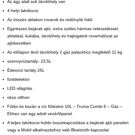
Az ágy alatt sok tárolóhely van
4 helyi lakókocsi
Az összes ablakon rovarok és redőnyök háló
Egyrészes bejárati ajtó, extra széles hármas reteszeléssel,
ablakkal, kukába, tárolóhely és hajtogatott rovarhálózat az
ajtókeretben
Az előlapon lévő tárolóhely 2 gáz palackhoz megfelelő 11 kg
szennyvíztartály- 23,5L
Édesvízi tartály 25L
füstdetektor
LED világítás
okos otthon
Fűtés és kazán a víz fűtésére 10L – Truma Combi 6 – Gáz –
Ehhez van egy adott vezérlőpanel
A teljes lakókocsi hobbi összekapcsolása a bejárati ajtó panelen
vagy a Mobil alkalmazáshoz való Bluetooth-kapcsolat