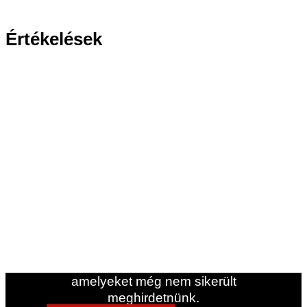
Értékelések
Ha bármilyen kérdése van,
forduljon hozzánk bizalommal.
Ha nem találta meg a keresett
lakókocsi/jármű típust, forduljon
hozzánk.
Gyakran vannak olyan járműveink,
amelyeket még nem sikerült
meghirdetnünk.