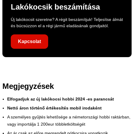
Lakókocsik beszámítása
Új lakókocsit szeretne? A régit beszámítjuk! Teljesítse álmát
és búcsúzzon el a régi jármű eladásának gondjaitól.
Kapcsolat
Megjegyzések
Elfogadjuk az új lakókocsi hobbi 2024 -es parancsát
Nettó áron történő értékesítés mobil irodaként
A személyes gyűjtés lehetősége a németországi hobbi raktárban,
vagy importálja 1 200eur többletköltségét
Az ár csak az előre megrendelt pótkocsira vonatkozik