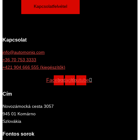
Kapcsolatfelvétel
Kapcsolat
info@automoniq.com
+36 70 753 3333
+421 904 666 555 (kiegészítők)
Facebook
Instagram
Youtube
Cím
Novozámocká cesta 3057
945 01 Komárno
Szlovákia
Fontos sorok