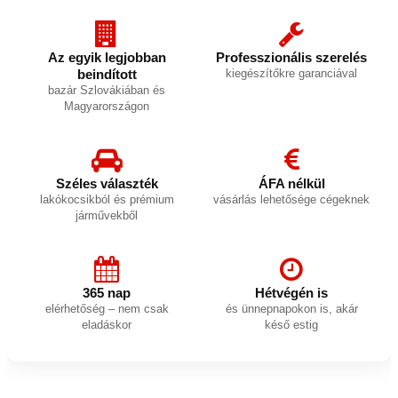
Az egyik legjobban
Professzionális szerelés
beindított
kiegészítőkre garanciával
bazár Szlovákiában és
Magyarországon
Széles választék
ÁFA nélkül
lakókocsikból és prémium
vásárlás lehetősége cégeknek
járművekből
365 nap
Hétvégén is
elérhetőség – nem csak
és ünnepnapokon is, akár
eladáskor
késő estig