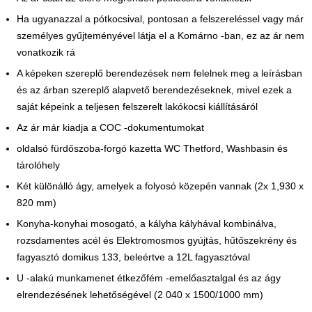
Ha ugyanazzal a pótkocsival, pontosan a felszereléssel vagy már
személyes gyűjteményével látja el a Komárno -ban, ez az ár nem
vonatkozik rá
A képeken szereplő berendezések nem felelnek meg a leírásban
és az árban szereplő alapvető berendezéseknek, mivel ezek a
saját képeink a teljesen felszerelt lakókocsi kiállításáról
Az ár már kiadja a COC -dokumentumokat
oldalsó fürdőszoba-forgó kazetta WC Thetford, Washbasin és
tárolóhely
Két különálló ágy, amelyek a folyosó közepén vannak (2x 1,930 x
820 mm)
Konyha-konyhai mosogató, a kályha kályhával kombinálva,
rozsdamentes acél és Elektromosmos gyújtás, hűtőszekrény és
fagyasztó domikus 133, beleértve a 12L fagyasztóval
U -alakú munkamenet étkezőfém -emelőasztalgal és az ágy
elrendezésének lehetőségével (2 040 x 1500/1000 mm)