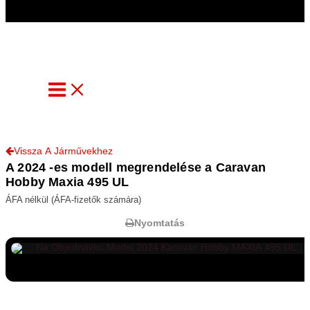
info@automoniq.com
Vissza A Járművekhez
A 2024 -es modell megrendelése a Caravan
Hobby Maxia 495 UL
ÁFA nélkül (ÁFA-fizetők számára)
Nyomtatás
Összes Fotó Megtekintése
26